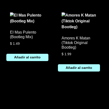
El Mas Pulento
(Bootleg Mix)
Amores K Matan
(Tiktok Original
$
1.49
Bootleg)
$
1.99
Añadir al carrito
Añadir al carrito