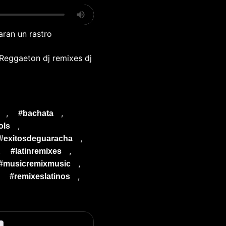
aran un rastro
 Reggaeton dj remixes dj
,
,
#bachata
,
ols
,
#exitosdeguaracha
,
,
#latinremixes
,
#musicremixmusic
,
,
#remixeslatinos