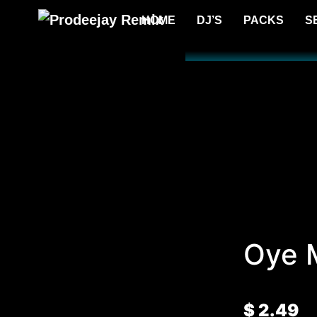
HOME
DJ’S
PACKS
S
Oye M
$
2.49