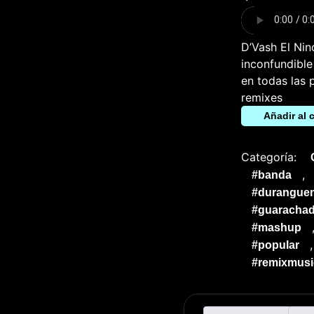
D’Vash El Nin
inconfundible
en todas las 
remixes
Añadir al c
Categoría:
,
#banda
#durangue
#guarachad
#mashup
#popular
#remixmusi