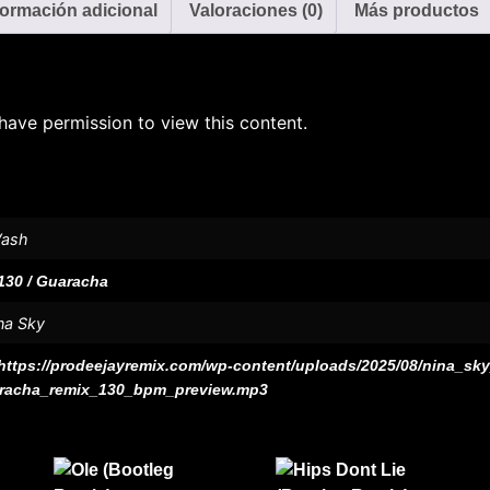
formación adicional
Valoraciones (0)
Más productos
have permission to view this content.
ash
130 / Guaracha
na Sky
https://prodeejayremix.com/wp-content/uploads/2025/08/nina_s
racha_remix_130_bpm_preview.mp3