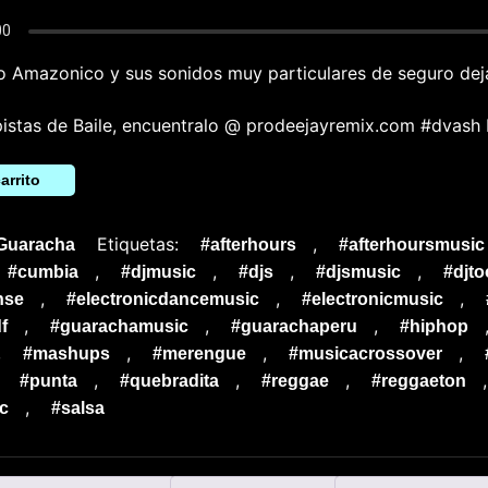
o Amazonico y sus sonidos muy particulares de seguro dej
pistas de Baile, encuentralo @ prodeejayremix.com #dvash
arrito
Etiquetas:
,
Guaracha
#afterhours
#afterhoursmusic
,
,
,
,
#cumbia
#djmusic
#djs
#djsmusic
#djto
,
,
,
nse
#electronicdancemusic
#electronicmusic
,
,
,
f
#guarachamusic
#guarachaperu
#hiphop
,
,
,
,
#mashups
#merengue
#musicacrossover
,
,
,
,
#punta
#quebradita
#reggae
#reggaeton
,
c
#salsa