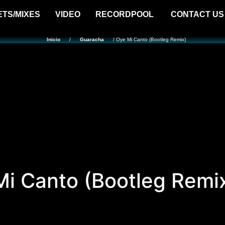
ETS/MIXES
VIDEO
RECORDPOOL
CONTACT US
Inicio
/
Guaracha
/ Oye Mi Canto (Bootleg Remix)
i Canto (Bootleg Remi