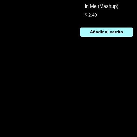
In Me (Mashup)
$
2.49
Añadir al carrito