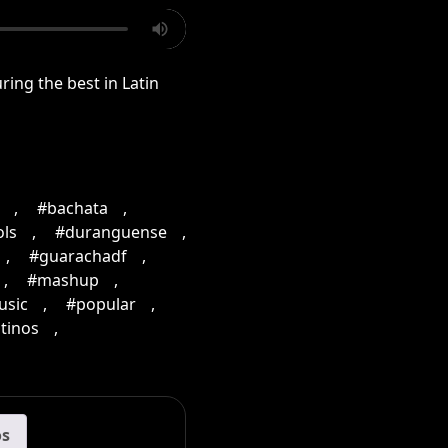
ing the best in Latin
,
#bachata
,
ols
,
#duranguense
,
,
#guarachadf
,
,
#mashup
,
usic
,
#popular
,
tinos
,
os