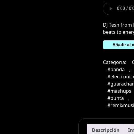
DJ Tesh from 
beats to ener
Pa
Añadir al c
Romperla
(Bootleg
Categoría:
Remix)
#banda
,
cantidad
#electroni
#guaracha
#mashups
#punta
,
#remixmusi
Descripción
In