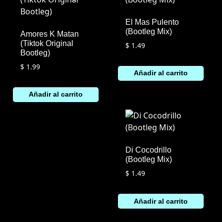
El Mas Pulento
(Bootleg Mix)
Amores K Matan
(Tiktok Original
$
1.49
Bootleg)
$
1.99
Añadir al carrito
Añadir al carrito
Di Cocodrillo
(Bootleg Mix)
$
1.49
Añadir al carrito