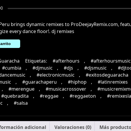
Peru brings dynamic remixes to ProDeejayRemix.com, featur
gize every dance floor!. dj remixes
arrito
Guaracha
Etiquetas:
#afterhours
,
#afterhoursmusic
#cumbia
,
#djmusic
,
#djs
,
#djsmusic
,
#djto
cdancemusic
,
#electronicmusic
,
#exitosdeguaracha
music
,
#guarachaperu
,
#hiphop
,
#latinremixes
,
#merengue
,
#musicacrossover
,
#musicremixm
#quebradita
,
#reggae
,
#reggaeton
,
#remixesla
c
,
#salsa
formación adicional
Valoraciones (0)
Más product