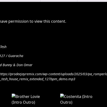
have permission to view this content.
 Tesh
127 / Guaracha
d Bunny & Don Omar
https://prodeejayremix.com/wp-content/uploads/2025/03/pa_romper
j_tesh_house_remix_extended_127bpm_demo.mp3