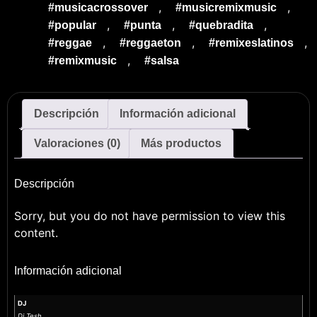
,
,
#musicacrossover
#musicremixmusic
,
,
,
#popular
#punta
#quebradita
,
,
,
#reggae
#reggaeton
#remixeslatinos
,
#remixmusic
#salsa
Descripción
Información adicional
Valoraciones (0)
Más productos
Descripción
Sorry, but you do not have permission to view this
content.
Información adicional
DJ
Dj Tesh