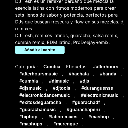
DJ Tesh es un remixer peruano que mezcla la
esencia latina con ritmos modernos para crear
sets llenos de sabor y potencia, perfectos para
DJs que buscan frescura y flow en sus mezclas. dj
remixes
DJ Tesh, remixes latinos, guaracha, salsa remix,
cumbia remix, EDM latino, ProDeejayRemix.
Añadir al carrito
Categoría:
Etiquetas:
,
Cumbia
#afterhours
,
,
,
#afterhoursmusic
#bachata
#banda
,
,
,
#cumbia
#djmusic
#djs
,
,
,
#djsmusic
#djtools
#duranguense
,
,
#electronicdancemusic
#electronicmusic
,
,
#exitosdeguaracha
#guarachadf
,
,
#guarachamusic
#guarachaperu
,
,
,
#hiphop
#latinremixes
#mashup
,
,
#mashups
#merengue