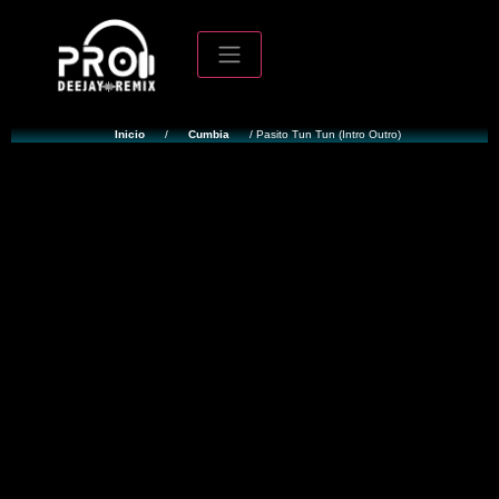
Inicio
/
Cumbia
/ Pasito Tun Tun (Intro Outro)