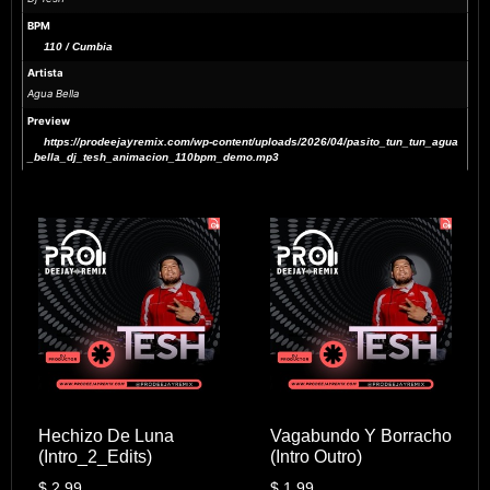
BPM
110 / Cumbia
Artista
Agua Bella
Preview
https://prodeejayremix.com/wp-content/uploads/2026/04/pasito_tun_tun_agua
_bella_dj_tesh_animacion_110bpm_demo.mp3
Hechizo De Luna
Vagabundo Y Borracho
(Intro_2_Edits)
(Intro Outro)
$
2.99
$
1.99