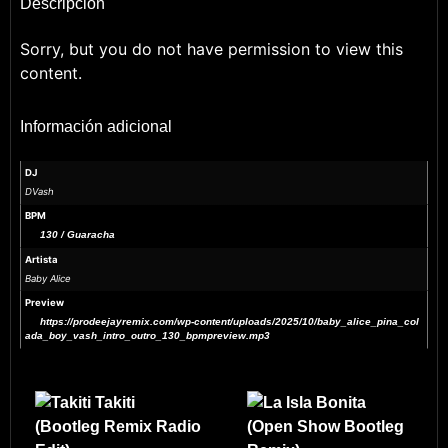
Descripción
Sorry, but you do not have permission to view this
content.
Información adicional
DJ
DVash
BPM
130 / Guaracha
Artista
Baby Alice
Preview
https://prodeejayremix.com/wp-content/uploads/2025/10/baby_alice_pina_col
ada_boy_vash_intro_outro_130_bpmpreview.mp3