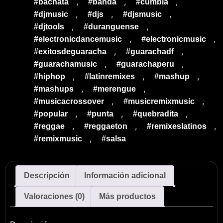
,
,
,
#bachata
#banda
#cumbia
,
,
,
#djmusic
#djs
#djsmusic
,
,
#djtools
#duranguense
,
,
#electronicdancemusic
#electronicmusic
,
,
#exitosdeguaracha
#guarachadf
,
,
#guarachamusic
#guarachaperu
,
,
,
#hiphop
#latinremixes
#mashup
,
,
#mashups
#merengue
,
,
#musicacrossover
#musicremixmusic
,
,
,
#popular
#punta
#quebradita
,
,
,
#reggae
#reggaeton
#remixeslatinos
,
#remixmusic
#salsa
Descripción
Información adicional
Valoraciones (0)
Más productos