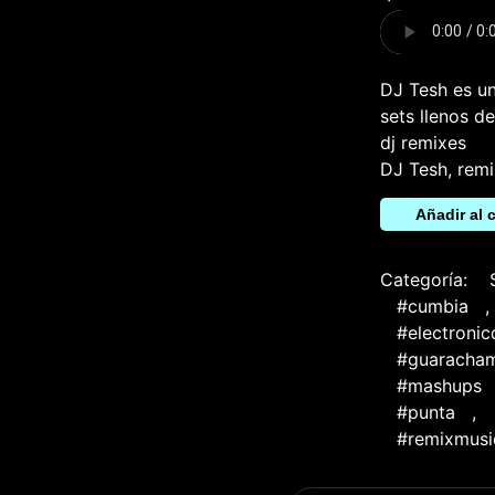
DJ Tesh es un
sets llenos d
dj remixes
DJ Tesh, remi
Añadir al c
Categoría:
#cumbia
,
#electroni
#guaracham
#mashups
#punta
,
#remixmusi