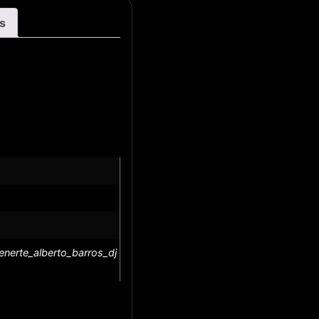
s
nerte_alberto_barros_dj