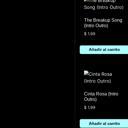
The Breakup Song
(Intro Outro)
$
1.99
Añadir al carrito
Cinta Rosa (Intro
Outro)
$
1.99
Añadir al carrito