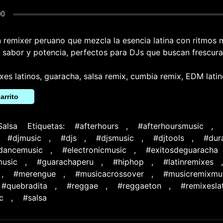
 remixer peruano que mezcla la esencia latina con ritmos
e sabor y potencia, perfectos para DJs que buscan frescura
xes latinos, guaracha, salsa remix, cumbia remix, EDM lati
arrito
Salsa
Etiquetas:
#afterhours
,
#afterhoursmusic
,
#djmusic
,
#djs
,
#djsmusic
,
#djtools
,
#dur
cdancemusic
,
#electronicmusic
,
#exitosdeguaracha
usic
,
#guarachaperu
,
#hiphop
,
#latinremixes
,
#merengue
,
#musicacrossover
,
#musicremixmu
#quebradita
,
#reggae
,
#reggaeton
,
#remixesla
c
,
#salsa