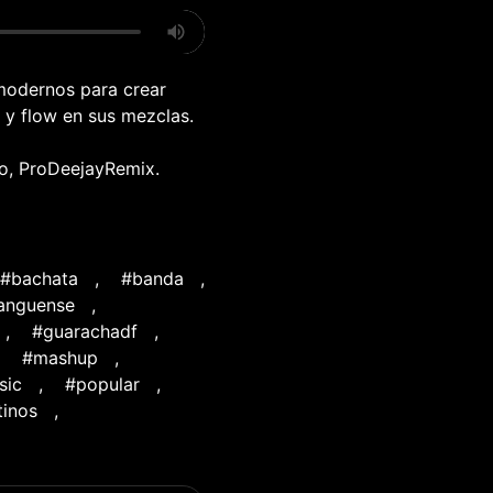
 modernos para crear
 y flow en sus mezclas.
no, ProDeejayRemix.
#bachata
,
#banda
,
anguense
,
,
#guarachadf
,
,
#mashup
,
sic
,
#popular
,
tinos
,