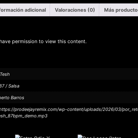
formación adicional
Valoraciones (0)
Más producto
have permission to view this content.
 Tesh
87 / Salsa
berto Barros
https://prodeejayremix.com/wp-content/uploads/2026/03/por_rete
esh_87bpm_demo.mp3