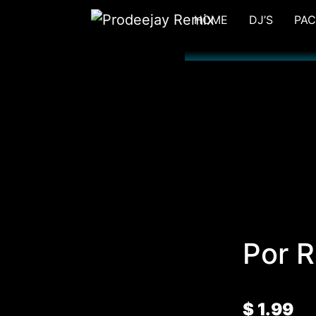
HOME
DJ’S
PAC
Por R
$
1.99