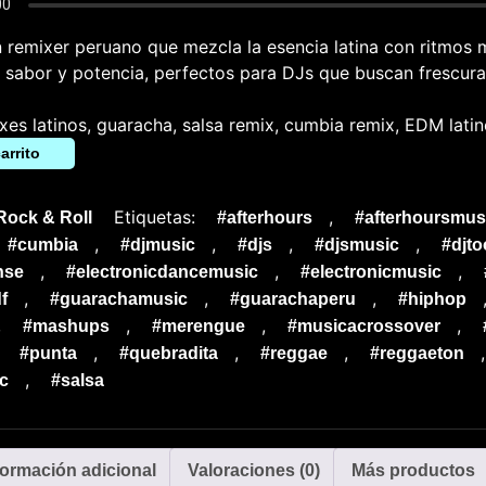
 remixer peruano que mezcla la esencia latina con ritmos
e sabor y potencia, perfectos para DJs que buscan frescura
xes latinos, guaracha, salsa remix, cumbia remix, EDM lati
arrito
Etiquetas:
,
Rock & Roll
#afterhours
#afterhoursmus
,
,
,
,
#cumbia
#djmusic
#djs
#djsmusic
#djto
,
,
,
nse
#electronicdancemusic
#electronicmusic
,
,
,
f
#guarachamusic
#guarachaperu
#hiphop
,
,
,
,
#mashups
#merengue
#musicacrossover
,
,
,
,
#punta
#quebradita
#reggae
#reggaeton
,
c
#salsa
formación adicional
Valoraciones (0)
Más productos