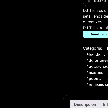
DJ Tesh es un
sets llenos d
dj remixes
DJ Tesh, remi
Añadir al c
Categoría:
,
#banda
#durangue
#guarachad
#mashup
#popular
#remixmusi
Descripción
In