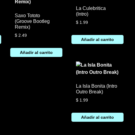
La Culebritica
(Intro)
Saxo Tototo
(Groove Bootleg
$
1.99
Remix)
$
2.49
Añadir al carrito
Añadir al carrito
La Isla Bonita (Intro
Outro Break)
$
1.99
Añadir al carrito