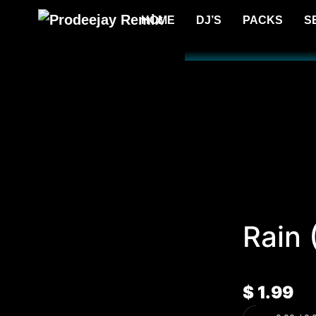
HOME
DJ’S
PACKS
S
Rain 
$
1.99