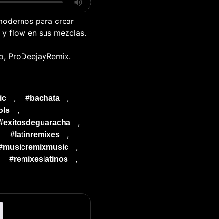
 modernos para crear
 y flow en sus mezclas.
no, ProDeejayRemix.
,
,
ic
#bachata
,
ols
,
#exitosdeguaracha
,
,
#latinremixes
,
#musicremixmusic
,
,
#remixeslatinos