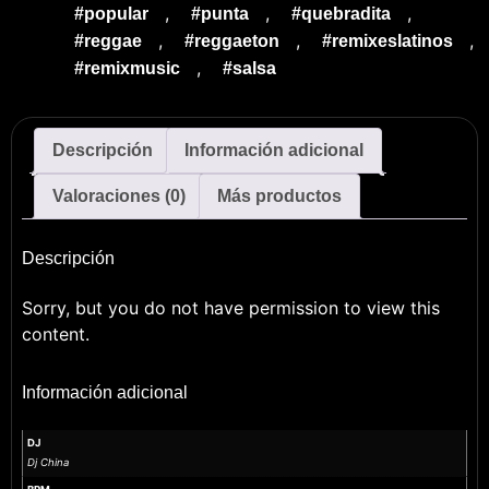
,
,
,
#popular
#punta
#quebradita
,
,
,
#reggae
#reggaeton
#remixeslatinos
,
#remixmusic
#salsa
Descripción
Información adicional
Valoraciones (0)
Más productos
Descripción
Sorry, but you do not have permission to view this
content.
Información adicional
DJ
Dj China