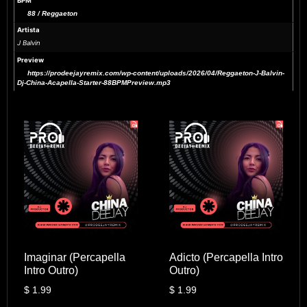
BPM
88 / Reggaeton
Artista
J Balvin
Preview
https://prodeejayremix.com/wp-content/uploads/2026/04/Reggaeton-J-Balvin-
Dj-China-Acapella-Starter-88BPMPreview.mp3
Imaginar (Percapella
Adicto (Percapella Intro
Intro Outro)
Outro)
$
1.99
$
1.99