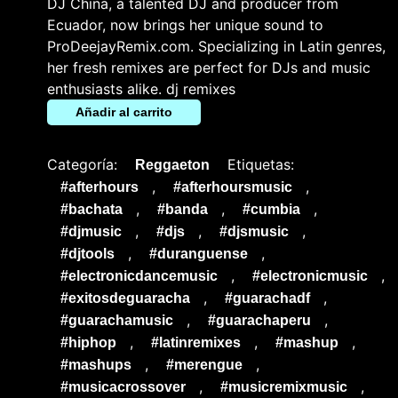
DJ China, a talented DJ and producer from
Ecuador, now brings her unique sound to
ProDeejayRemix.com. Specializing in Latin genres,
her fresh remixes are perfect for DJs and music
enthusiasts alike. dj remixes
Añadir al carrito
Categoría:
Etiquetas:
Reggaeton
,
,
#afterhours
#afterhoursmusic
,
,
,
#bachata
#banda
#cumbia
,
,
,
#djmusic
#djs
#djsmusic
,
,
#djtools
#duranguense
,
,
#electronicdancemusic
#electronicmusic
,
,
#exitosdeguaracha
#guarachadf
,
,
#guarachamusic
#guarachaperu
,
,
,
#hiphop
#latinremixes
#mashup
,
,
#mashups
#merengue
,
,
#musicacrossover
#musicremixmusic