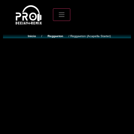
Inicio
/
Reggaeton
/ Reggaeton (Acapella Starter)