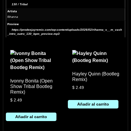
130 / Tribal
Artista
Rihanna
Preview
https://prodeejayremix.com/wp-content/uploads/2026/02/rihanna_s__m_vash
_intro_outro_130_bpm_preview.mp3
Hayley Quinn (Bootleg
Remix)
Ivonny Bonita (Open
Show Tribal Bootleg
$
2.49
Remix)
$
2.49
Añadir al carrito
Añadir al carrito