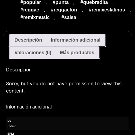
,
,
,
#popular
#punta
#quebradita
,
,
,
#reggae
#reggaeton
#remixeslatinos
,
#remixmusic
#salsa
Descripción
Información adicional
Valoraciones (0)
Más productos
Descripción
Sorry, but you do not have permission to view this
content.
Información adicional
DJ
DVash
BPM