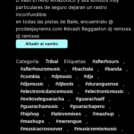
particulares de seguro dejaran un rastro
inconfundible
en todas las pistas de Baile, encuentralo @
prodeejayremix.com #dvash Reggaeton dj remixes
dj remixes
Añadir al carrito
Categoría:
Etiquetas:
,
Tribal
#afterhours
,
,
,
#afterhoursmusic
#bachata
#banda
,
,
,
#cumbia
#djmusic
#djs
,
,
,
#djsmusic
#djtools
#duranguense
,
,
#electronicdancemusic
#electronicmusic
,
,
#exitosdeguaracha
#guarachadf
,
,
#guarachamusic
#guarachaperu
,
,
,
#hiphop
#latinremixes
#mashup
,
,
#mashups
#merengue
,
,
#musicacrossover
#musicremixmusic