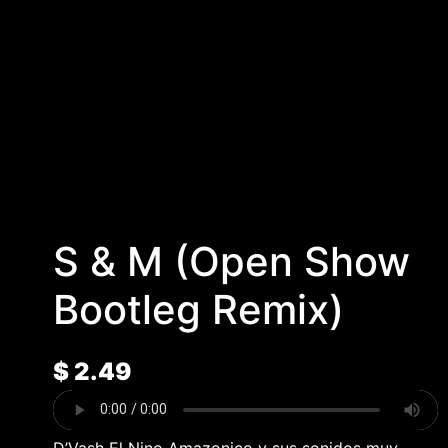
S & M (Open Show
Bootleg Remix)
$
2.49
D’Vash El Nino Amazonico y sus sonidos muy