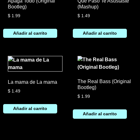
Apaga Todo (Original
Que Paso Te Asustaste
Bootleg)
(Mashup)
$
1.99
$
1.49
Añadir al carrito
Añadir al carrito
The Real Bass (Original
La mama de La mama
Bootleg)
$
1.49
$
1.99
Añadir al carrito
Añadir al carrito