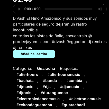
D’Vash El Nino Amazonico y sus sonidos muy
particulares de seguro dejaran un rastro
inconfundible
en todas las pistas de Baile, encuentralo @
prodeejayremix.com #dvash Reggaeton dj remixes
dj remixes
Añadir al carrito
Categoría:
Etiquetas:
Guaracha
,
,
#afterhours
#afterhoursmusic
,
,
,
#bachata
#banda
#cumbia
,
,
,
#djmusic
#djs
#djsmusic
,
,
#djtools
#duranguense
,
,
#electronicdancemusic
#electronicmusic
,
,
#exitosdeguaracha
#guarachadf