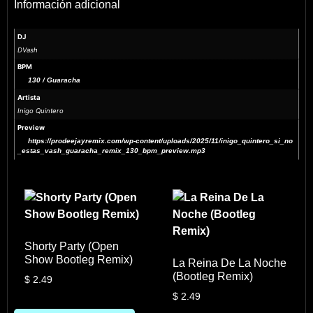
Información adicional
DJ
DVash
BPM
130 / Guaracha
Artista
Inigo Quintero
Preview
https://prodeejayremix.com/wp-content/uploads/2025/11/inigo_quintero_si_no
_estas_vash_guaracha_remix_130_bpm_preview.mp3
Shorty Party (Open
Show Bootleg Remix)
La Reina De La Noche
(Bootleg Remix)
$
2.49
$
2.49