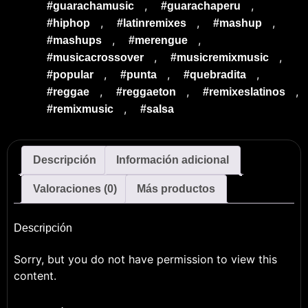
,
,
#guarachamusic
#guarachaperu
,
,
,
#hiphop
#latinremixes
#mashup
,
,
#mashups
#merengue
,
,
#musicacrossover
#musicremixmusic
,
,
,
#popular
#punta
#quebradita
,
,
,
#reggae
#reggaeton
#remixeslatinos
,
#remixmusic
#salsa
Descripción
Información adicional
Valoraciones (0)
Más productos
Descripción
Sorry, but you do not have permission to view this
content.