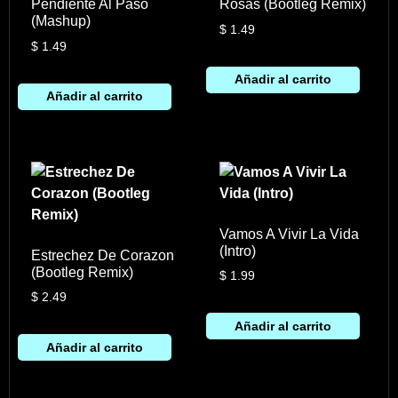
Pendiente Al Paso
Rosas (Bootleg Remix)
(Mashup)
$
1.49
$
1.49
Añadir al carrito
Añadir al carrito
Vamos A Vivir La Vida
(Intro)
Estrechez De Corazon
(Bootleg Remix)
$
1.99
$
2.49
Añadir al carrito
Añadir al carrito