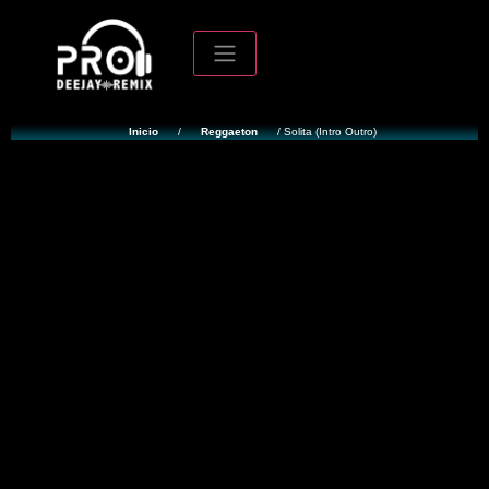
Inicio
/
Reggaeton
/ Solita (Intro Outro)