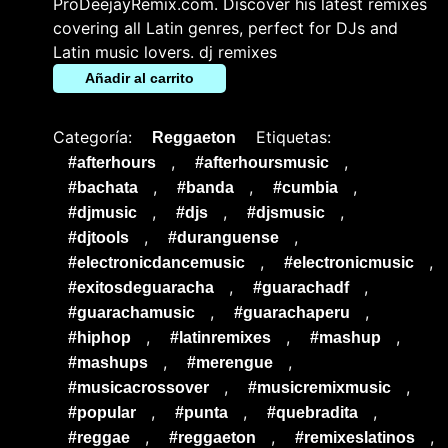
ProDeejayRemix.com. Discover his latest remixes
covering all Latin genres, perfect for DJs and
Latin music lovers. dj remixes
Añadir al carrito
Categoría:
Etiquetas:
Reggaeton
,
,
#afterhours
#afterhoursmusic
,
,
,
#bachata
#banda
#cumbia
,
,
,
#djmusic
#djs
#djsmusic
,
,
#djtools
#duranguense
,
,
#electronicdancemusic
#electronicmusic
,
,
#exitosdeguaracha
#guarachadf
,
,
#guarachamusic
#guarachaperu
,
,
,
#hiphop
#latinremixes
#mashup
,
,
#mashups
#merengue
,
,
#musicacrossover
#musicremixmusic
,
,
,
#popular
#punta
#quebradita
,
,
,
#reggae
#reggaeton
#remixeslatinos