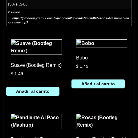
Sech & Varios
Preview
https://prodeejayremix.com/wp-content/uploads/2026/04/varios-Artistas-solita
-preview.mp3
Bobo
Suave (Bootleg Remix)
$
1.49
$
1.49
Añadir al carrito
Añadir al carrito