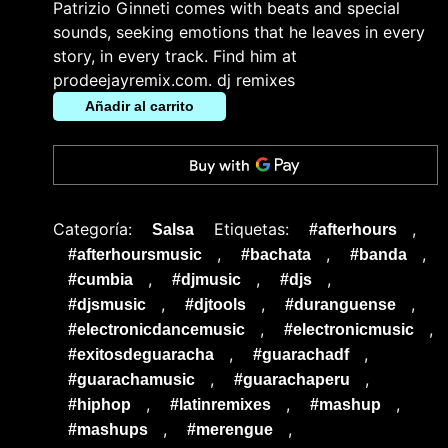
Patrizio Ginneti comes with beats and special
sounds, seeking emotions that he leaves in every
story, in every track. Find him at
prodeejayremix.com. dj remixes
Añadir al carrito
Categoría:
Etiquetas:
,
Salsa
#afterhours
,
,
,
#afterhoursmusic
#bachata
#banda
,
,
,
#cumbia
#djmusic
#djs
,
,
,
#djsmusic
#djtools
#duranguense
,
,
#electronicdancemusic
#electronicmusic
,
,
#exitosdeguaracha
#guarachadf
,
,
#guarachamusic
#guarachaperu
,
,
,
#hiphop
#latinremixes
#mashup
,
,
#mashups
#merengue