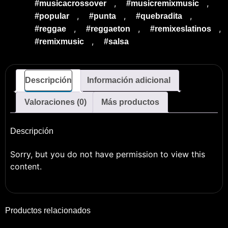
,
,
#musicacrossover
#musicremixmusic
,
,
,
#popular
#punta
#quebradita
,
,
,
#reggae
#reggaeton
#remixeslatinos
,
#remixmusic
#salsa
Descripción
Información adicional
Valoraciones (0)
Más productos
Descripción
Sorry, but you do not have permission to view this
content.
Productos relacionados