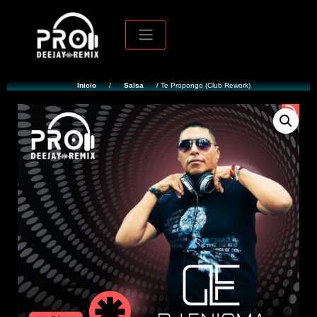
Inicio
/
Salsa
/ Te Propongo (Club Rework)