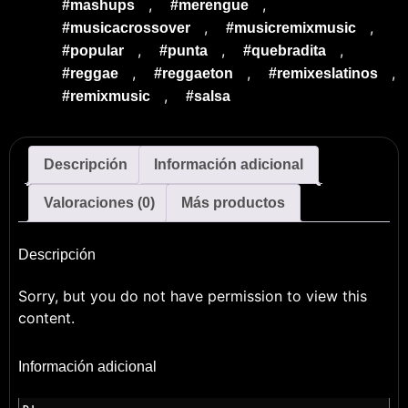
,
,
#mashups
#merengue
,
,
#musicacrossover
#musicremixmusic
,
,
,
#popular
#punta
#quebradita
,
,
,
#reggae
#reggaeton
#remixeslatinos
,
#remixmusic
#salsa
Descripción
Información adicional
Valoraciones (0)
Más productos
Descripción
Sorry, but you do not have permission to view this
content.
Información adicional