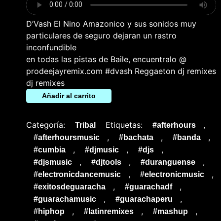
D’Vash El Nino Amazonico y sus sonidos muy
particulares de seguro dejaran un rastro
inconfundible
en todas las pistas de Baile, encuentralo @
prodeejayremix.com #dvash Reggaeton dj remixes
dj remixes
Añadir al carrito
Categoría:
Etiquetas:
,
Tribal
#afterhours
,
,
,
#afterhoursmusic
#bachata
#banda
,
,
,
#cumbia
#djmusic
#djs
,
,
,
#djsmusic
#djtools
#duranguense
,
,
#electronicdancemusic
#electronicmusic
,
,
#exitosdeguaracha
#guarachadf
,
,
#guarachamusic
#guarachaperu
,
,
,
#hiphop
#latinremixes
#mashup