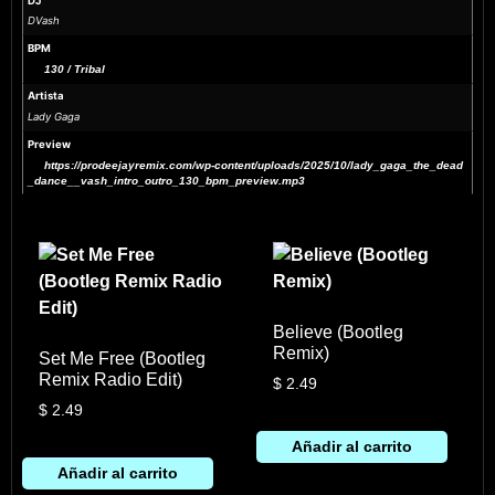
DJ
DVash
BPM
130 / Tribal
Artista
Lady Gaga
Preview
https://prodeejayremix.com/wp-content/uploads/2025/10/lady_gaga_the_dead
_dance__vash_intro_outro_130_bpm_preview.mp3
Believe (Bootleg
Remix)
Set Me Free (Bootleg
Remix Radio Edit)
$
2.49
$
2.49
Añadir al carrito
Añadir al carrito