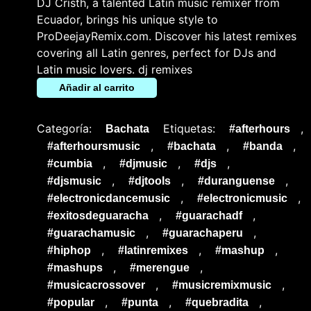
DJ Cristh, a talented Latin music remixer from
Ecuador, brings his unique style to
ProDeejayRemix.com. Discover his latest remixes
covering all Latin genres, perfect for DJs and
Latin music lovers. dj remixes
Añadir al carrito
Categoría:
Etiquetas:
,
Bachata
#afterhours
,
,
,
#afterhoursmusic
#bachata
#banda
,
,
,
#cumbia
#djmusic
#djs
,
,
,
#djsmusic
#djtools
#duranguense
,
,
#electronicdancemusic
#electronicmusic
,
,
#exitosdeguaracha
#guarachadf
,
,
#guarachamusic
#guarachaperu
,
,
,
#hiphop
#latinremixes
#mashup
,
,
#mashups
#merengue
,
,
#musicacrossover
#musicremixmusic
,
,
,
#popular
#punta
#quebradita