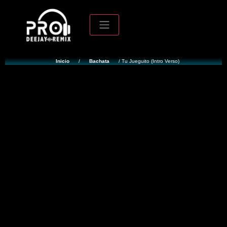
Inicio
/
Bachata
/ Tu Jueguito (Intro Verso)