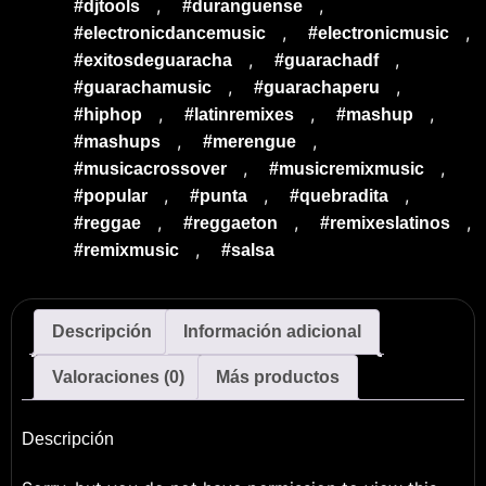
,
,
#djtools
#duranguense
,
,
#electronicdancemusic
#electronicmusic
,
,
#exitosdeguaracha
#guarachadf
,
,
#guarachamusic
#guarachaperu
,
,
,
#hiphop
#latinremixes
#mashup
,
,
#mashups
#merengue
,
,
#musicacrossover
#musicremixmusic
,
,
,
#popular
#punta
#quebradita
,
,
,
#reggae
#reggaeton
#remixeslatinos
,
#remixmusic
#salsa
Descripción
Información adicional
Valoraciones (0)
Más productos
Descripción