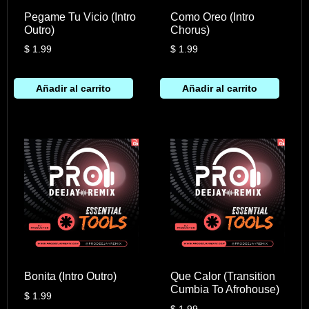
Pegame Tu Vicio (Intro
Como Oreo (Intro
Outro)
Chorus)
$
1.99
$
1.99
Añadir al carrito
Añadir al carrito
Bonita (Intro Outro)
Que Calor (Transition
Cumbia To Afrohouse)
$
1.99