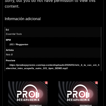
Sorry, but you do not have permission to view this
content.
Información adicional
DJ
Essential Tools
BPM
101 / Reggaeton
Artista
Rels B
Preview
https://prodeejayremix.com/wp-content/uploads/2026/01/rels_b_tu_vas_sin_h
ebershot_intro_acapella_outro_101_bpm_DEMO.mp3