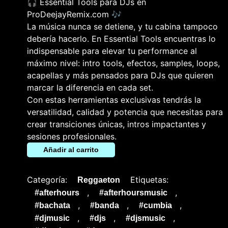
🎧 Essential Tools para DJs en
ProDeejayRemix.com 🎶
La música nunca se detiene, y tu cabina tampoco
debería hacerlo. En Essential Tools encuentras lo
indispensable para elevar tu performance al
máximo nivel: intro tools, efectos, samples, loops,
acapellas y más pensados para DJs que quieren
marcar la diferencia en cada set.
Con estas herramientas exclusivas tendrás la
versatilidad, calidad y potencia que necesitas para
crear transiciones únicas, intros impactantes y
sesiones profesionales.
Añadir al carrito
Categoría:
Etiquetas:
Reggaeton
,
,
#afterhours
#afterhoursmusic
,
,
,
#bachata
#banda
#cumbia
,
,
,
#djmusic
#djs
#djsmusic