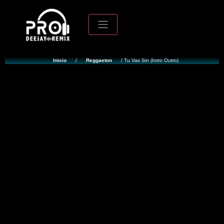
Inicio
/
Reggaeton
/ Tu Vas Sin (Intro Outro)