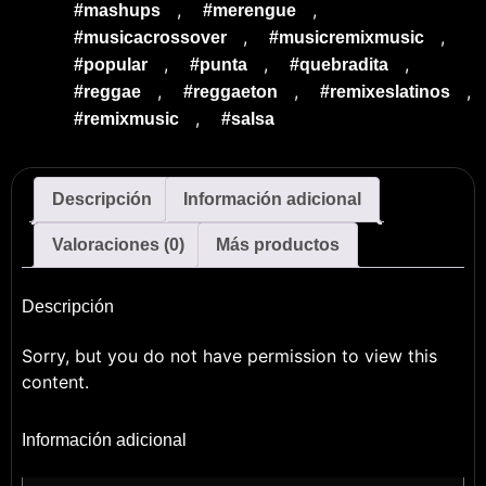
,
,
#mashups
#merengue
,
,
#musicacrossover
#musicremixmusic
,
,
,
#popular
#punta
#quebradita
,
,
,
#reggae
#reggaeton
#remixeslatinos
,
#remixmusic
#salsa
Descripción
Información adicional
Valoraciones (0)
Más productos
Descripción
Sorry, but you do not have permission to view this
content.
Información adicional