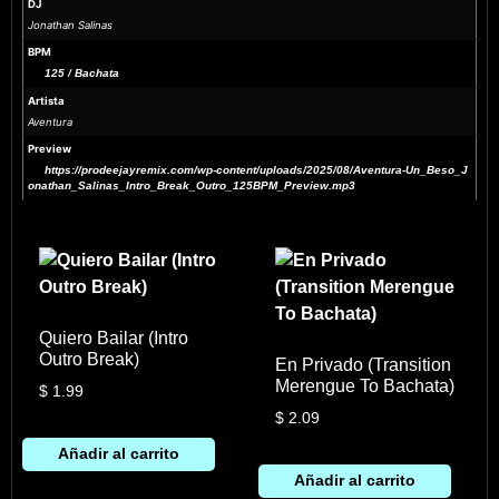
DJ
Jonathan Salinas
BPM
125 / Bachata
Artista
Aventura
Preview
https://prodeejayremix.com/wp-content/uploads/2025/08/Aventura-Un_Beso_J
onathan_Salinas_Intro_Break_Outro_125BPM_Preview.mp3
Quiero Bailar (Intro
Outro Break)
En Privado (Transition
Merengue To Bachata)
$
1.99
$
2.09
Añadir al carrito
Añadir al carrito