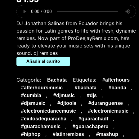
DJ Jonathan Salinas from Ecuador brings his
passion for Latin genres to life with fresh, dynamic
remixes. Now part of ProDeejayRemix.com, he’s
ready to elevate your music sets with his unique
sound. dj remixes
Añadir al carrito
Categoría:
Etiquetas:
,
Bachata
#afterhours
,
,
,
#afterhoursmusic
#bachata
#banda
,
,
,
#cumbia
#djmusic
#djs
,
,
,
#djsmusic
#djtools
#duranguense
,
,
#electronicdancemusic
#electronicmusic
,
,
#exitosdeguaracha
#guarachadf
,
,
#guarachamusic
#guarachaperu
,
,
,
#hiphop
#latinremixes
#mashup