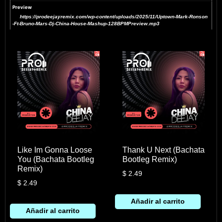
Preview
https://prodeejayremix.com/wp-content/uploads/2025/11/Uptown-Mark-Ronson
-Ft-Bruno-Mars-Dj-China-House-Mashup-128BPMPreview.mp3
Like Im Gonna Loose
Thank U Next (Bachata
You (Bachata Bootleg
Bootleg Remix)
Remix)
$
2.49
$
2.49
Añadir al carrito
Añadir al carrito