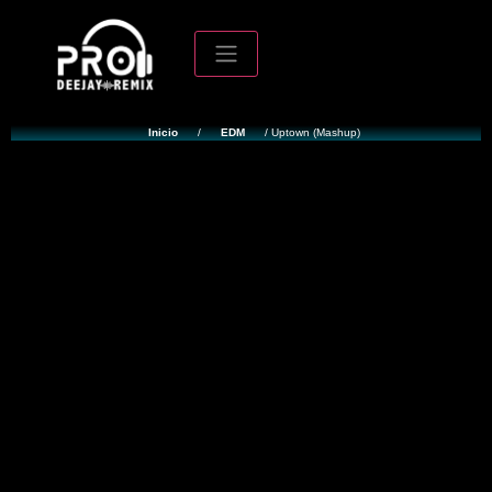
Inicio
/
EDM
/ Uptown (Mashup)