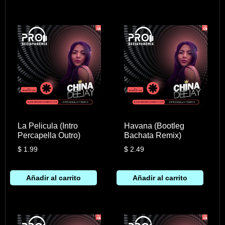
La Pelicula (Intro
Havana (Bootleg
Percapella Outro)
Bachata Remix)
$
1.99
$
2.49
Añadir al carrito
Añadir al carrito