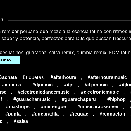
 remixer peruano que mezcla la esencia latina con ritmos
e sabor y potencia, perfectos para DJs que buscan frescura
xes latinos, guaracha, salsa remix, cumbia remix, EDM lati
arrito
Etiquetas:
,
Bachata
#afterhours
#afterhoursmusic
,
,
,
,
#cumbia
#djmusic
#djs
#djsmusic
#djto
,
,
,
nse
#electronicdancemusic
#electronicmusic
,
,
,
f
#guarachamusic
#guarachaperu
#hiphop
,
,
,
,
#mashups
#merengue
#musicacrossover
,
,
,
,
#punta
#quebradita
#reggae
#reggaeton
,
c
#salsa