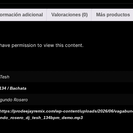
formación adicional
Valoraciones (0)
Más productos
have permission to view this content.
 Tesh
134 / Bachata
gundo Rosero
https://prodeejayremix.com/wp-content/uploads/2026/06/vagabu
ndo_rosero_dj_tesh_134bpm_demo.mp3