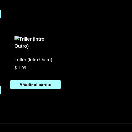
Triller (Intro Outro)
$
1.99
Añadir al carrito