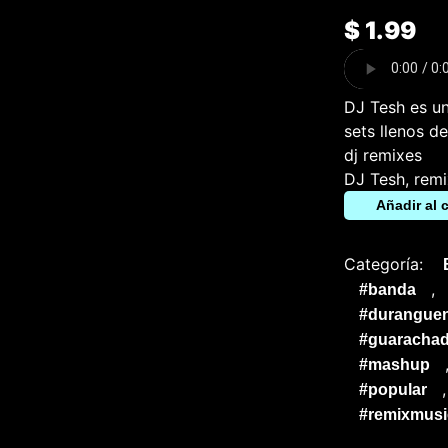
$
1.99
DJ Tesh es un
sets llenos d
dj remixes
DJ Tesh, remi
Vagabundo
Añadir al c
Y
Borracho
(Intro
Outro)
Categoría:
cantidad
,
#banda
#durangue
#guarachad
#mashup
#popular
#remixmusi