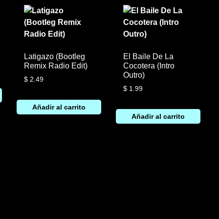
Latigazo (Bootleg
El Baile De La
Remix Radio Edit)
Cocotera (Intro
Outro)
$
2.49
$
1.99
Añadir al carrito
Añadir al carrito