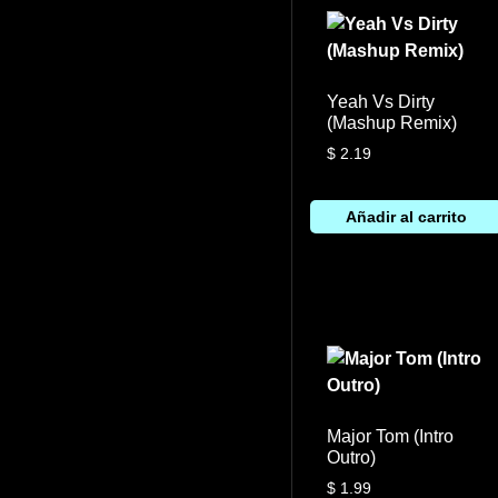
Yeah Vs Dirty
(Mashup Remix)
$
2.19
Añadir al carrito
Major Tom (Intro
Outro)
$
1.99