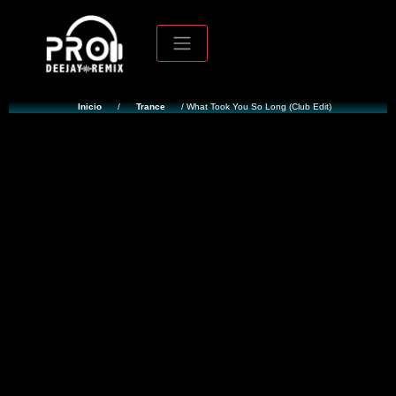
Inicio
/
Trance
/ What Took You So Long (Club Edit)