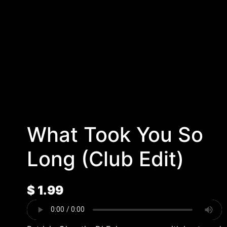
What Took You So
Long (Club Edit)
$
1.99