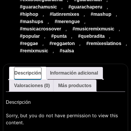
,
,
#guarachamusic
#guarachaperu
,
,
,
#hiphop
#latinremixes
#mashup
,
,
#mashups
#merengue
,
,
#musicacrossover
#musicremixmusic
,
,
,
#popular
#punta
#quebradita
,
,
,
#reggae
#reggaeton
#remixeslatinos
,
#remixmusic
#salsa
Descripción
Información adicional
Valoraciones (0)
Más productos
Descripción
Sorry, but you do not have permission to view this
content.