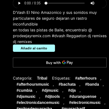
D’Vash El Nino Amazonico y sus sonidos muy
particulares de seguro dejaran un rastro
inconfundible
en todas las pistas de Baile, encuentralo @
prodeejayremix.com #dvash Reggaeton dj remixes
dj remixes
Añadir al carrito
Categoría:
Etiquetas:
,
Tribal
#afterhours
,
,
,
#afterhoursmusic
#bachata
#banda
,
,
,
#cumbia
#djmusic
#djs
,
,
,
#djsmusic
#djtools
#duranguense
,
,
#electronicdancemusic
#electronicmusic
,
,
#exitosdeguaracha
#guarachadf