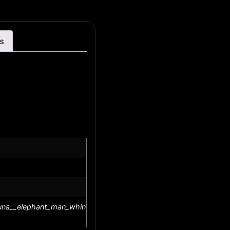
s
luna__elephant_man_whin