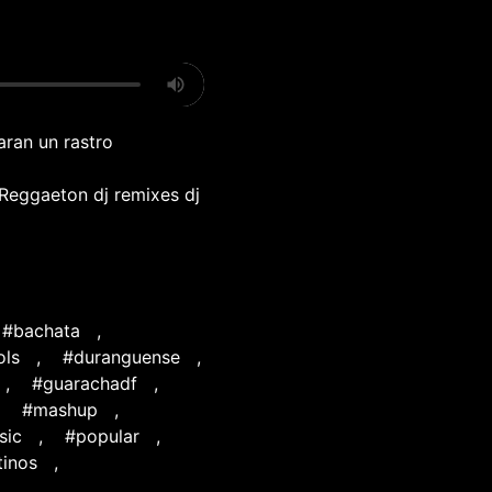
aran un rastro
 Reggaeton dj remixes dj
#bachata
,
ols
,
#duranguense
,
,
#guarachadf
,
,
#mashup
,
sic
,
#popular
,
tinos
,