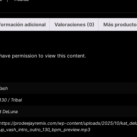
formación adicional
Valoraciones (0)
Más producto
have permission to view this content.
ash
130 / Tribal
t DeLuna
https://prodeejayremix.com/wp-content/uploads/2025/10/kat_de
up_vash_intro_outro_130_bpm_preview.mp3