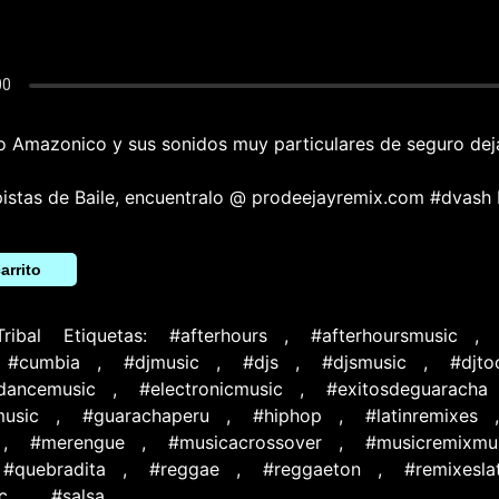
o Amazonico y sus sonidos muy particulares de seguro dej
pistas de Baile, encuentralo @ prodeejayremix.com #dvash
arrito
Tribal
Etiquetas:
#afterhours
,
#afterhoursmusic
,
#cumbia
,
#djmusic
,
#djs
,
#djsmusic
,
#djto
cdancemusic
,
#electronicmusic
,
#exitosdeguaracha
usic
,
#guarachaperu
,
#hiphop
,
#latinremixes
,
#merengue
,
#musicacrossover
,
#musicremixmu
#quebradita
,
#reggae
,
#reggaeton
,
#remixesla
c
,
#salsa