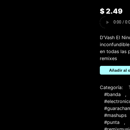
$
2.49
D’Vash El Nin
inconfundible
en todas las 
remixes
Whine
Añadir al c
Up
(Open
Show
Bootleg
Categoría:
Remix)
#banda
,
cantidad
#electroni
#guaracham
#mashups
#punta
,
#remixmusi