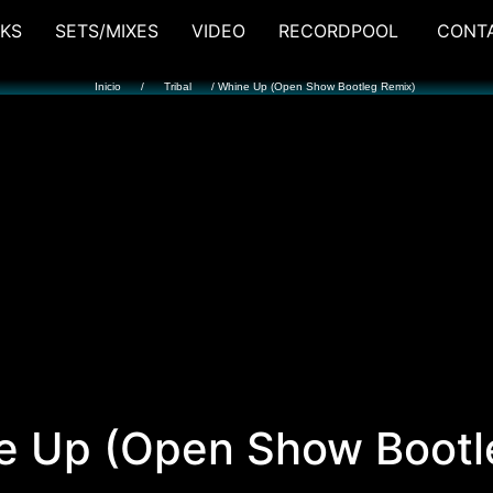
KS
SETS/MIXES
VIDEO
RECORDPOOL
CONT
Inicio
/
Tribal
/ Whine Up (Open Show Bootleg Remix)
e Up (Open Show Bootl