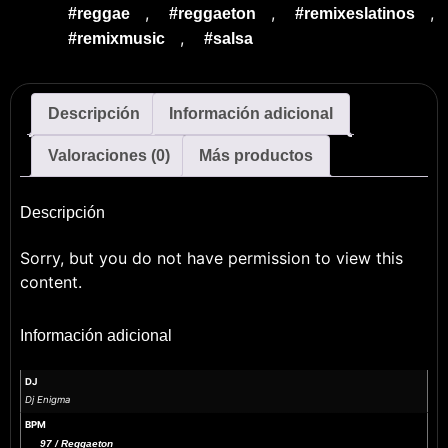
,
,
,
#reggae
#reggaeton
#remixeslatinos
,
#remixmusic
#salsa
Descripción
Información adicional
Valoraciones (0)
Más productos
Descripción
Sorry, but you do not have permission to view this
content.
Información adicional
DJ
Dj Enigma
BPM
97 / Reggaeton