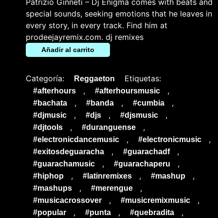
Patrizio Ginneti – Dj Enigma comes with beats and
special sounds, seeking emotions that he leaves in
every story, in every track. Find him at
prodeejayremix.com. dj remixes
Añadir al carrito
Categoría:
Etiquetas:
Reggaeton
,
,
#afterhours
#afterhoursmusic
,
,
,
#bachata
#banda
#cumbia
,
,
,
#djmusic
#djs
#djsmusic
,
,
#djtools
#duranguense
,
,
#electronicdancemusic
#electronicmusic
,
,
#exitosdeguaracha
#guarachadf
,
,
#guarachamusic
#guarachaperu
,
,
,
#hiphop
#latinremixes
#mashup
,
,
#mashups
#merengue
,
,
#musicacrossover
#musicremixmusic
,
,
,
#popular
#punta
#quebradita