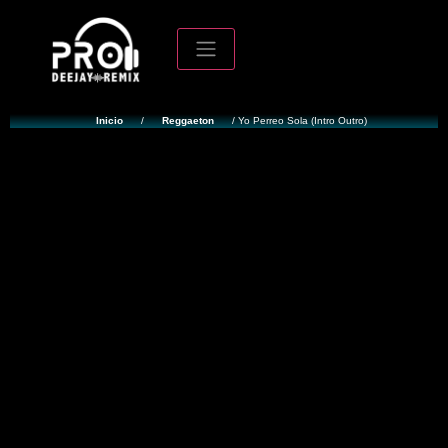
Inicio
/
Reggaeton
/ Yo Perreo Sola (Intro Outro)