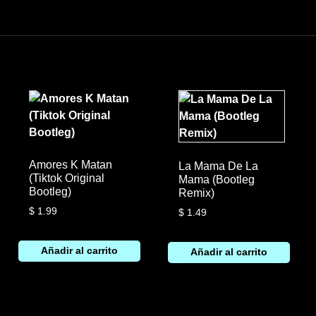
Amores K Matan
La Mama De La
(Tiktok Original
Mama (Bootleg
Bootleg)
Remix)
$
1.99
$
1.49
Añadir al carrito
Añadir al carrito