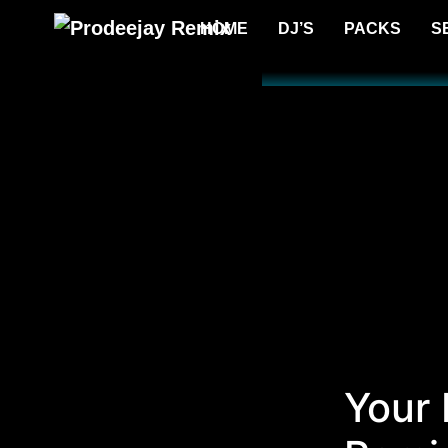
HOME
DJ’S
PACKS
S
Your