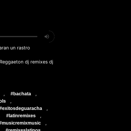
aran un rastro
 Reggaeton dj remixes dj
,
,
#bachata
,
ols
,
#exitosdeguaracha
,
,
#latinremixes
,
#musicremixmusic
,
,
#remixeslatinos