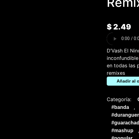
Remi
$
2.49
D’Vash El Nin
inconfundible
en todas las 
remixes
Añadir al c
Categoría:
,
#banda
#durangue
#guarachad
#mashup
#popular