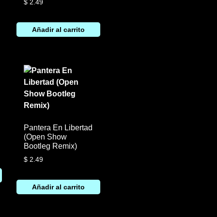
$
2.49
Añadir al carrito
Pantera En Libertad
(Open Show
Bootleg Remix)
$
2.49
Añadir al carrito