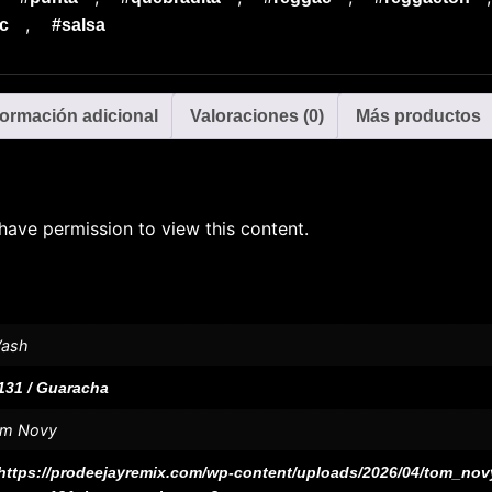
,
c
#salsa
formación adicional
Valoraciones (0)
Más productos
have permission to view this content.
ash
131 / Guaracha
m Novy
https://prodeejayremix.com/wp-content/uploads/2026/04/tom_no