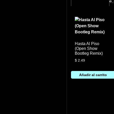
o_
Hasta Al Piso
(Open Show
Bootleg Remix)
$
2.49
Añadir al carrito