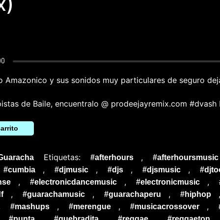
x)
o Amazonico y sus sonidos muy particulares de seguro dej
pistas de Baile, encuentralo @ prodeejayremix.com #dvash
arrito
Etiquetas:
,
Guaracha
#afterhours
#afterhoursmusic
,
,
,
,
#cumbia
#djmusic
#djs
#djsmusic
#djto
,
,
,
nse
#electronicdancemusic
#electronicmusic
,
,
,
f
#guarachamusic
#guarachaperu
#hiphop
,
,
,
,
#mashups
#merengue
#musicacrossover
,
,
,
,
#punta
#quebradita
#reggae
#reggaeton