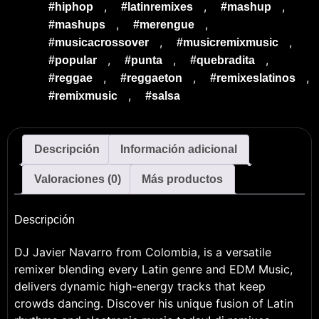
,
,
,
#hiphop
#latinremixes
#mashup
,
,
#mashups
#merengue
,
,
#musicacrossover
#musicremixmusic
,
,
,
#popular
#punta
#quebradita
,
,
,
#reggae
#reggaeton
#remixeslatinos
,
#remixmusic
#salsa
Descripción
Información adicional
Valoraciones (0)
Más productos
Descripción
DJ Javier Navarro from Colombia, is a versatile
remixer blending every Latin genre and EDM Music,
delivers dynamic high-energy tracks that keep
crowds dancing. Discover his unique fusion of Latin