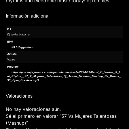
rhythms and electronic music today! dj remixes
Información adicional
DJ
Dj Javier Navarro
BPM
93 / Reggaeton
Artista
Varios
Preview
https://prodeejayremix.com/wp-content/uploads/2024/11/Karol_G_Varios_X_L
uig21plus__57_X_Mujeres_Talentosas_Dj_Javier_Navarro_Mashup_Re_Drums_
93_Bpm_Preview.mp3
Valoraciones
No hay valoraciones aún.
Sé el primero en valorar “57 Vs Mujeres Talentosas
(Mashup)”