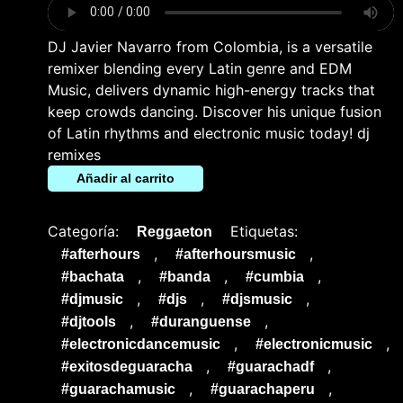
DJ Javier Navarro from Colombia, is a versatile
remixer blending every Latin genre and EDM
Music, delivers dynamic high-energy tracks that
keep crowds dancing. Discover his unique fusion
of Latin rhythms and electronic music today! dj
remixes
Añadir al carrito
Categoría:
Etiquetas:
Reggaeton
,
,
#afterhours
#afterhoursmusic
,
,
,
#bachata
#banda
#cumbia
,
,
,
#djmusic
#djs
#djsmusic
,
,
#djtools
#duranguense
,
,
#electronicdancemusic
#electronicmusic
,
,
#exitosdeguaracha
#guarachadf
,
,
#guarachamusic
#guarachaperu