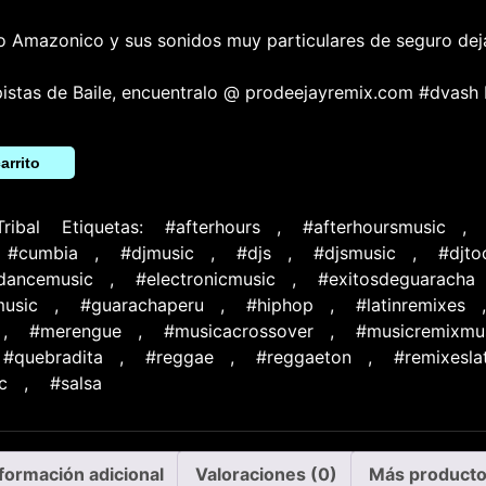
o Amazonico y sus sonidos muy particulares de seguro dej
pistas de Baile, encuentralo @ prodeejayremix.com #dvash
arrito
Tribal
Etiquetas:
#afterhours
,
#afterhoursmusic
,
#cumbia
,
#djmusic
,
#djs
,
#djsmusic
,
#djto
cdancemusic
,
#electronicmusic
,
#exitosdeguaracha
usic
,
#guarachaperu
,
#hiphop
,
#latinremixes
,
#merengue
,
#musicacrossover
,
#musicremixmu
#quebradita
,
#reggae
,
#reggaeton
,
#remixesla
c
,
#salsa
formación adicional
Valoraciones (0)
Más product