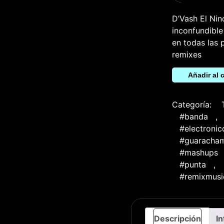
D’Vash El Nin
inconfundible
en todas las 
remixes
Cafe
Añadir al c
Con
Ron
(Bootleg
Remix)
Categoría:
cantidad
#banda
,
#electroni
#guaracham
#mashups
#punta
,
#remixmusi
Descripción
In