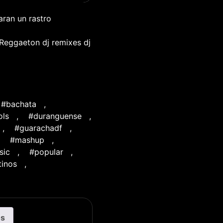
aran un rastro
 Reggaeton dj remixes dj
#bachata
,
ols
,
#duranguense
,
,
#guarachadf
,
,
#mashup
,
sic
,
#popular
,
tinos
,
os