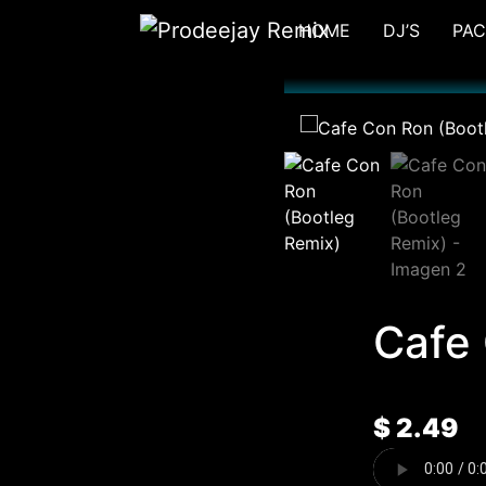
Ir
HOME
DJ’S
PAC
al
contenido
Cafe 
$
2.49