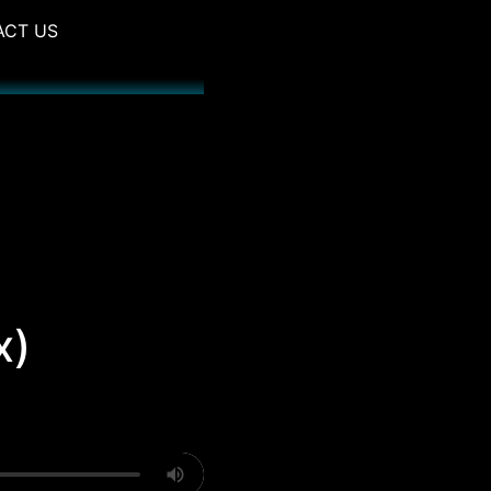
ACT US
x)