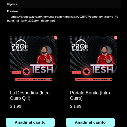
Ilegales
Preview
https://prodeejayremix.com/wp-content/uploads/2025/07/como_un_trueno_ile
gales_dj_tesh_132bpm_demo.mp3
La Despedida (Intro
Portate Bonito (Intro
Outro QH)
Outro)
$
1.99
$
1.99
Añadir al carrito
Añadir al carrito