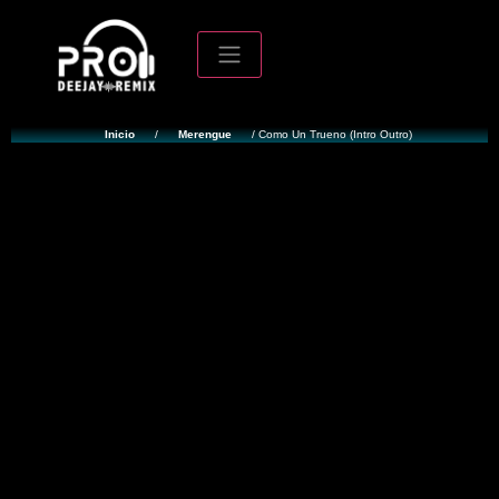
Inicio
/
Merengue
/ Como Un Trueno (Intro Outro)