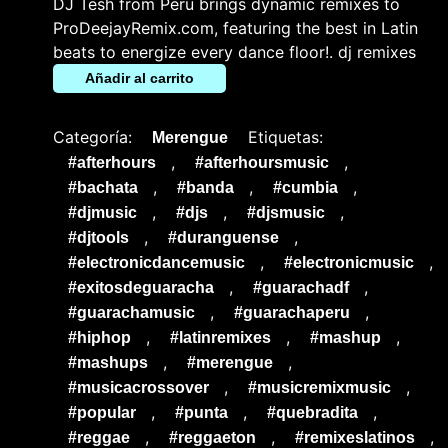
DJ Tesh from Peru brings dynamic remixes to
ProDeejayRemix.com, featuring the best in Latin
beats to energize every dance floor!. dj remixes
Añadir al carrito
Categoría:
Etiquetas:
Merengue
,
,
#afterhours
#afterhoursmusic
,
,
,
#bachata
#banda
#cumbia
,
,
,
#djmusic
#djs
#djsmusic
,
,
#djtools
#duranguense
,
,
#electronicdancemusic
#electronicmusic
,
,
#exitosdeguaracha
#guarachadf
,
,
#guarachamusic
#guarachaperu
,
,
,
#hiphop
#latinremixes
#mashup
,
,
#mashups
#merengue
,
,
#musicacrossover
#musicremixmusic
,
,
,
#popular
#punta
#quebradita
,
,
,
#reggae
#reggaeton
#remixeslatinos