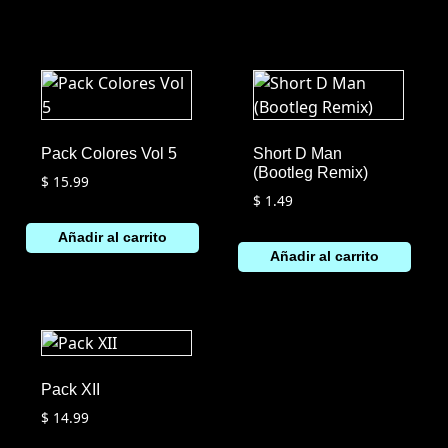
Pack Colores Vol 5
Short D Man
(Bootleg Remix)
$
15.99
$
1.49
Añadir al carrito
Añadir al carrito
Pack XII
$
14.99