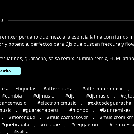
 remixer peruano que mezcla la esencia latina con ritmos 
or y potencia, perfectos para DJs que buscan frescura y flow
xes latinos, guaracha, salsa remix, cumbia remix, EDM latin
arrito
Salsa
Etiquetas:
#afterhours
,
#afterhoursmusic
,
#cumbia
,
#djmusic
,
#djs
,
#djsmusic
,
#djto
cdancemusic
,
#electronicmusic
,
#exitosdeguaracha
music
,
#guarachaperu
,
#hiphop
,
#latinremixes
,
#merengue
,
#musicacrossover
,
#musicremixm
#quebradita
,
#reggae
,
#reggaeton
,
#remixesla
c
,
#salsa