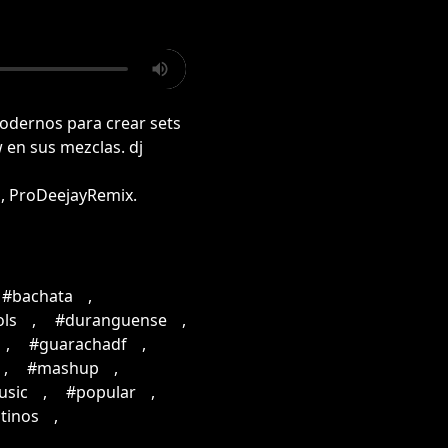
modernos para crear sets
 en sus mezclas. dj
o, ProDeejayRemix.
#bachata
,
ols
,
#duranguense
,
,
#guarachadf
,
,
#mashup
,
usic
,
#popular
,
tinos
,