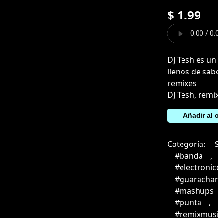
$
1.99
DJ Tesh es un
llenos de sab
remixes
DJ Tesh, remi
Cuando
Añadir al c
Aparezca
El
Categoría:
Amor
#banda
,
(Intro
#electroni
Outro)
#guaracha
cantidad
#mashups
#punta
,
#remixmusi