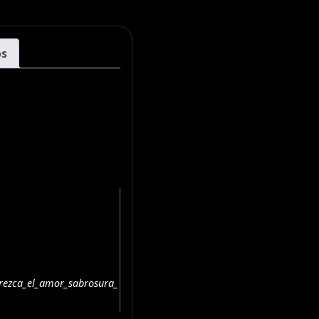
os
rezca_el_amor_sabrosura_