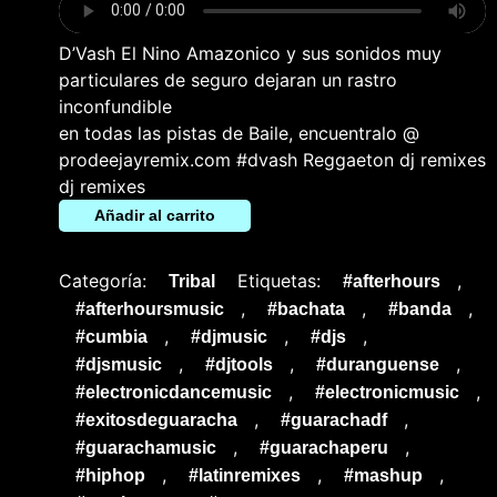
D’Vash El Nino Amazonico y sus sonidos muy
particulares de seguro dejaran un rastro
inconfundible
en todas las pistas de Baile, encuentralo @
prodeejayremix.com #dvash Reggaeton dj remixes
dj remixes
Añadir al carrito
Categoría:
Etiquetas:
,
Tribal
#afterhours
,
,
,
#afterhoursmusic
#bachata
#banda
,
,
,
#cumbia
#djmusic
#djs
,
,
,
#djsmusic
#djtools
#duranguense
,
,
#electronicdancemusic
#electronicmusic
,
,
#exitosdeguaracha
#guarachadf
,
,
#guarachamusic
#guarachaperu
,
,
,
#hiphop
#latinremixes
#mashup