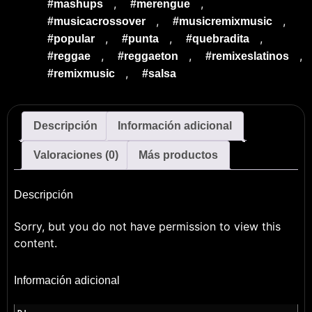
,
,
#mashups
#merengue
,
,
#musicacrossover
#musicremixmusic
,
,
,
#popular
#punta
#quebradita
,
,
,
#reggae
#reggaeton
#remixeslatinos
,
#remixmusic
#salsa
Descripción
Información adicional
Valoraciones (0)
Más productos
Descripción
Sorry, but you do not have permission to view this
content.
Información adicional