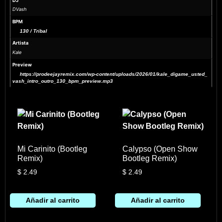
DJ
DVash
BPM
130 / Tribal
Artista
Kale
Preview
https://prodeejayremix.com/wp-content/uploads/2026/01/kale_digame_usted_
vash_intro_outro_130_bpm_preview.mp3
Mi Carinito (Bootleg
Calypso (Open Show
Remix)
Bootleg Remix)
$
2.49
$
2.49
Añadir al carrito
Añadir al carrito