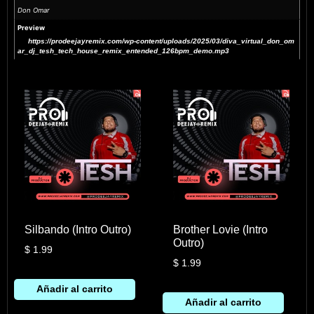
Don Omar
Preview
https://prodeejayremix.com/wp-content/uploads/2025/03/diva_virtual_don_om
ar_dj_tesh_tech_house_remix_entended_126bpm_demo.mp3
Silbando (Intro Outro)
Brother Lovie (Intro
Outro)
$
1.99
$
1.99
Añadir al carrito
Añadir al carrito