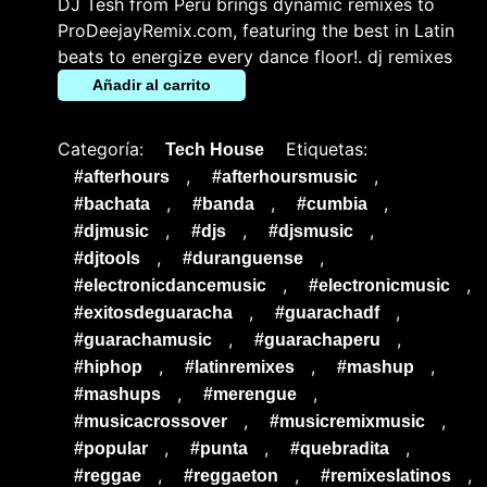
DJ Tesh from Peru brings dynamic remixes to
ProDeejayRemix.com, featuring the best in Latin
beats to energize every dance floor!. dj remixes
Añadir al carrito
Categoría:
Etiquetas:
Tech House
,
,
#afterhours
#afterhoursmusic
,
,
,
#bachata
#banda
#cumbia
,
,
,
#djmusic
#djs
#djsmusic
,
,
#djtools
#duranguense
,
,
#electronicdancemusic
#electronicmusic
,
,
#exitosdeguaracha
#guarachadf
,
,
#guarachamusic
#guarachaperu
,
,
,
#hiphop
#latinremixes
#mashup
,
,
#mashups
#merengue
,
,
#musicacrossover
#musicremixmusic
,
,
,
#popular
#punta
#quebradita
,
,
,
#reggae
#reggaeton
#remixeslatinos