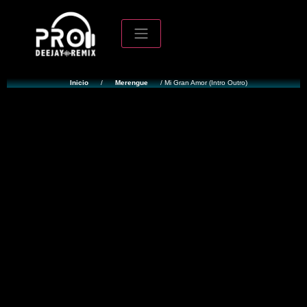
Inicio
/
Merengue
/ Mi Gran Amor (Intro Outro)