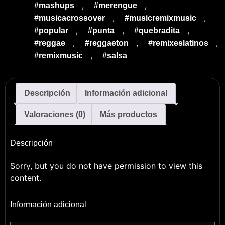
,
,
#mashups
#merengue
,
,
#musicacrossover
#musicremixmusic
,
,
,
#popular
#punta
#quebradita
,
,
,
#reggae
#reggaeton
#remixeslatinos
,
#remixmusic
#salsa
Descripción
Información adicional
Valoraciones (0)
Más productos
Descripción
Sorry, but you do not have permission to view this
content.
Información adicional