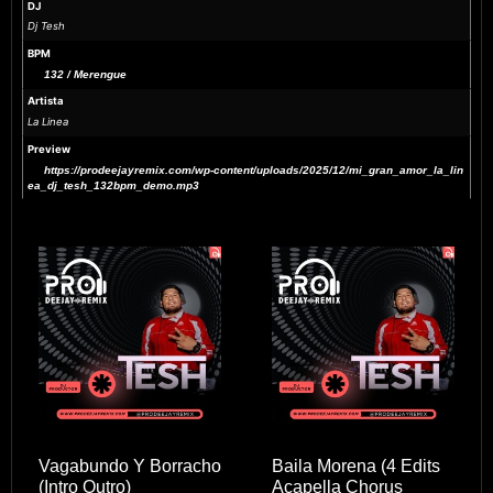
DJ
Dj Tesh
BPM
132 / Merengue
Artista
La Linea
Preview
https://prodeejayremix.com/wp-content/uploads/2025/12/mi_gran_amor_la_lin
ea_dj_tesh_132bpm_demo.mp3
Vagabundo Y Borracho
Baila Morena (4 Edits
(Intro Outro)
Acapella Chorus