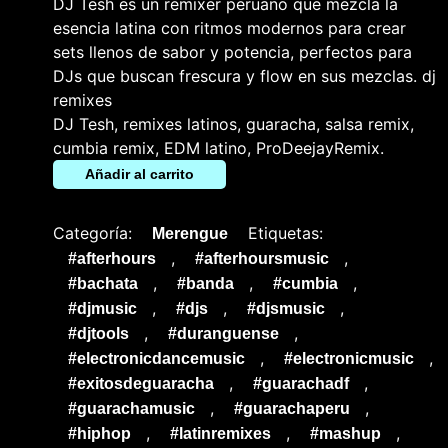
DJ Tesh es un remixer peruano que mezcla la
esencia latina con ritmos modernos para crear
sets llenos de sabor y potencia, perfectos para
DJs que buscan frescura y flow en sus mezclas. dj
remixes
DJ Tesh, remixes latinos, guaracha, salsa remix,
cumbia remix, EDM latino, ProDeejayRemix.
Añadir al carrito
Categoría:
Etiquetas:
Merengue
,
,
#afterhours
#afterhoursmusic
,
,
,
#bachata
#banda
#cumbia
,
,
,
#djmusic
#djs
#djsmusic
,
,
#djtools
#duranguense
,
,
#electronicdancemusic
#electronicmusic
,
,
#exitosdeguaracha
#guarachadf
,
,
#guarachamusic
#guarachaperu
,
,
,
#hiphop
#latinremixes
#mashup