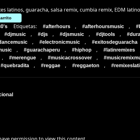
xes latinos, guaracha, salsa remix, cumbia remix, EDM latin
arrito
Etiquetas:
,
,
80's
#afterhours
#afterhoursmusic
#
,
,
,
,
#djmusic
#djs
#djsmusic
#djtools
#dur
,
,
cdancemusic
#electronicmusic
#exitosdeguaracha
,
,
,
music
#guarachaperu
#hiphop
#latinremixes
,
,
,
#merengue
#musicacrossover
#musicremixmu
,
,
,
#quebradita
#reggae
#reggaeton
#remixeslat
cional
have permission to view this content.