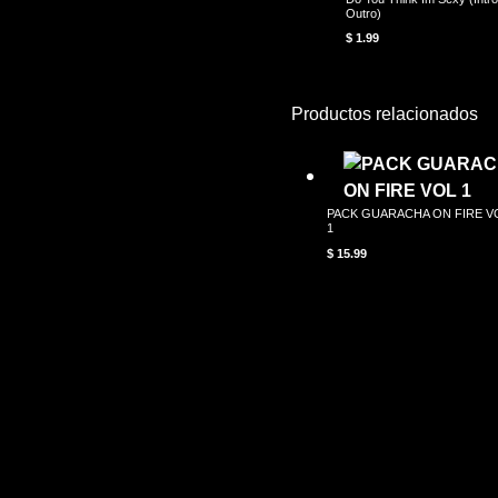
Outro)
$
1.99
Productos relacionados
PACK GUARACHA ON FIRE V
1
$
15.99