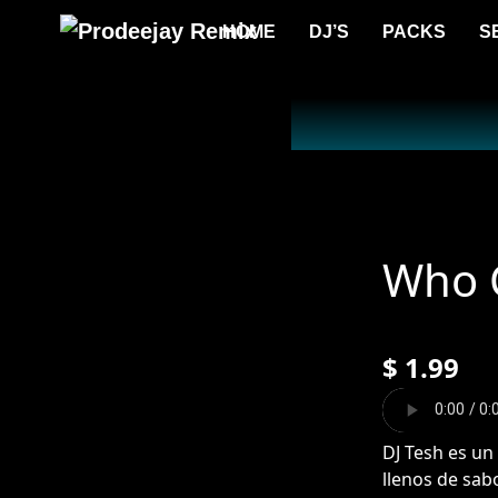
HOME
DJ’S
PACKS
S
Who C
$
1.99
DJ Tesh es un
llenos de sab