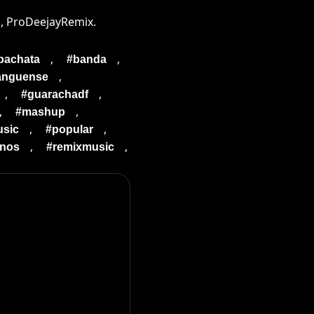
o, ProDeejayRemix.
,
,
bachata
#banda
,
anguense
,
,
#guarachadf
,
,
#mashup
,
,
sic
#popular
,
,
inos
#remixmusic