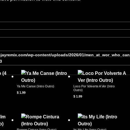
eejayremix.com/wp-content/uploads/2026/01/men_at_wor_who_ca
3
Ya Me Canse (Intro Outro)
Loco Por Volverte A Ver (Intro
Outro)
$
1.99
$
1.99
Rompe Cintura (Intro Outro)
Its My Life (Intro Outro)