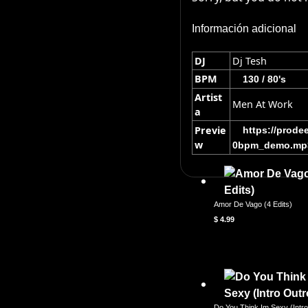
Información adicional
DJ
Dj Tesh
BPM
130 / 80's
Artist
Men At Work
a
Previe
https://prod
w
0bpm_demo.mp
Amor De Vago (4 Edits)
$
4.99
Do You Think Im Sexy (Intro