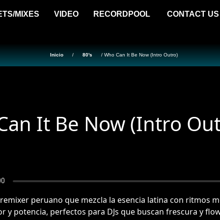
ETS/MIXES
VIDEO
RECORDPOOL
CONTACT US
Inicio
/
80's
/ Who Can It Be Now (Intro Outro)
an It Be Now (Intro Out
 remixer peruano que mezcla la esencia latina con ritmos 
or y potencia, perfectos para DJs que buscan frescura y flow