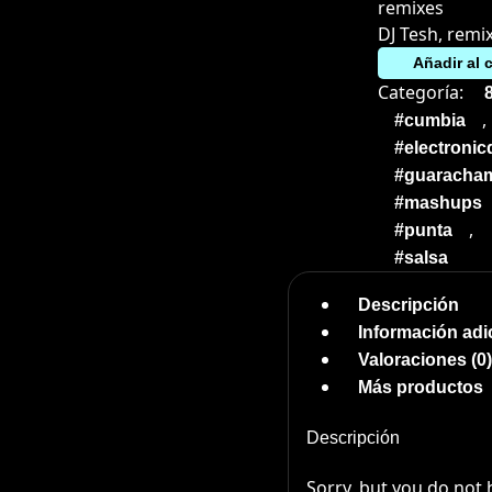
remixes
DJ Tesh, remi
Añadir al c
Categoría:
,
#cumbia
#electroni
#guaracha
#mashups
,
#punta
#salsa
Descripción
Información adi
Valoraciones (0)
Más productos
Descripción
Sorry, but you do not 