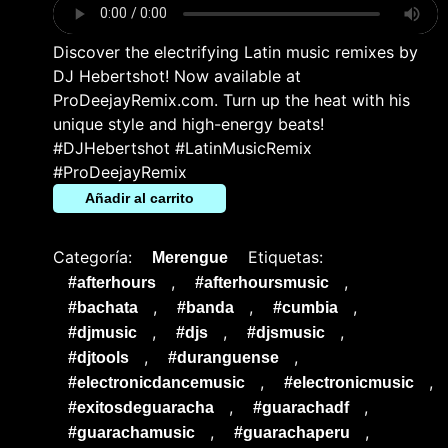
Discover the electrifying Latin music remixes by
DJ Hebertshot! Now available at
ProDeejayRemix.com. Turn up the heat with his
unique style and high-energy beats!
#DJHebertshot #LatinMusicRemix
#ProDeejayRemix
Añadir al carrito
Categoría:
Etiquetas:
Merengue
,
,
#afterhours
#afterhoursmusic
,
,
,
#bachata
#banda
#cumbia
,
,
,
#djmusic
#djs
#djsmusic
,
,
#djtools
#duranguense
,
,
#electronicdancemusic
#electronicmusic
,
,
#exitosdeguaracha
#guarachadf
,
,
#guarachamusic
#guarachaperu