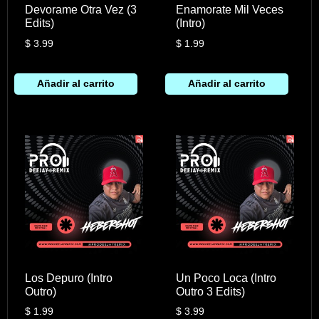
Devorame Otra Vez (3
Enamorate Mil Veces
Edits)
(Intro)
$
3.99
$
1.99
Añadir al carrito
Añadir al carrito
Los Depuro (Intro
Un Poco Loca (Intro
Outro)
Outro 3 Edits)
$
1.99
$
3.99