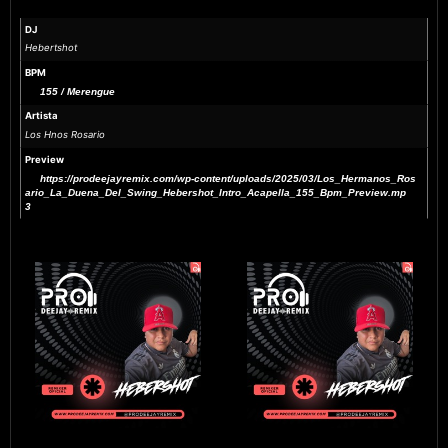
DJ
Hebertshot
BPM
155 / Merengue
Artista
Los Hnos Rosario
Preview
https://prodeejayremix.com/wp-content/uploads/2025/03/Los_Hermanos_Ros
ario_La_Duena_Del_Swing_Hebershot_Intro_Acapella_155_Bpm_Preview.mp
3