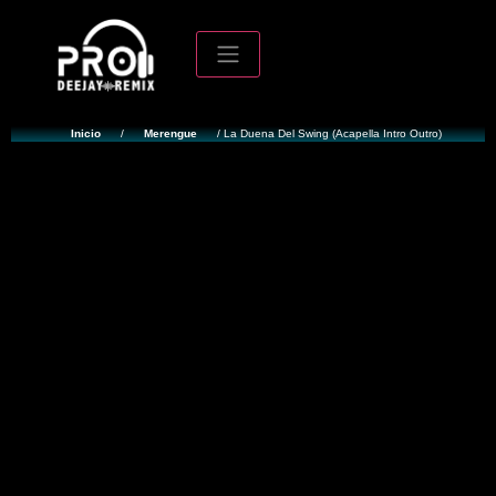
Inicio
/
Merengue
/ La Duena Del Swing (Acapella Intro Outro)