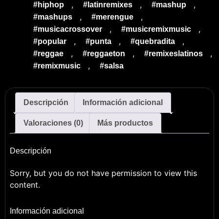
,
,
,
#hiphop
#latinremixes
#mashup
,
,
#mashups
#merengue
,
,
#musicacrossover
#musicremixmusic
,
,
,
#popular
#punta
#quebradita
,
,
,
#reggae
#reggaeton
#remixeslatinos
,
#remixmusic
#salsa
Descripción
Información adicional
Valoraciones (0)
Más productos
Descripción
Sorry, but you do not have permission to view this
content.
Información adicional