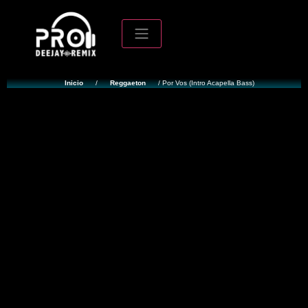
Inicio
/
Reggaeton
/ Por Vos (Intro Acapella Bass)