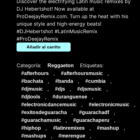
Discover the electrifying Latin music remixes by
DJ Hebertshot! Now available at
ProDeejayRemix.com. Turn up the heat with his
unique style and high-energy beats!
#DJHebertshot #LatinMusicRemix
#ProDeejayRemix
Añadir al carrito
Categoría:
Etiquetas:
Reggaeton
,
,
#afterhours
#afterhoursmusic
,
,
,
#bachata
#banda
#cumbia
,
,
,
#djmusic
#djs
#djsmusic
,
,
#djtools
#duranguense
,
,
#electronicdancemusic
#electronicmusic
,
,
#exitosdeguaracha
#guarachadf
,
,
#guarachamusic
#guarachaperu
,
,
,
#hiphop
#latinremixes
#mashup
,
,
#mashups
#merengue