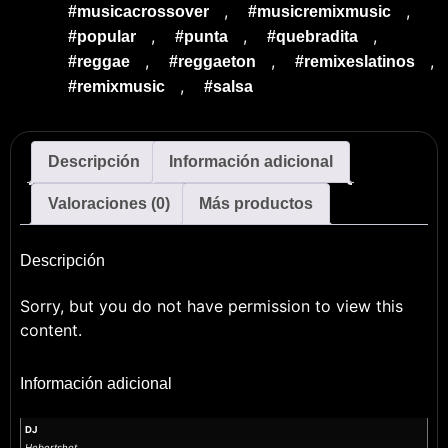
,
,
#musicacrossover
#musicremixmusic
,
,
,
#popular
#punta
#quebradita
,
,
,
#reggae
#reggaeton
#remixeslatinos
,
#remixmusic
#salsa
Descripción
Información adicional
Valoraciones (0)
Más productos
Descripción
Sorry, but you do not have permission to view this
content.
Información adicional
DJ
Hebertshot