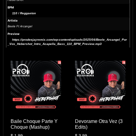
BPM
110 / Reggaeton
Artista
Beele Ft Arcangel
Preview
https://prodeejayremix.com/wp-content/uploads/2025/04/Beele_Arcangel_Por
_Vos_Hebershot_Intro_Acapella_Bass_110_BPM_Preview.mp3
Baile Choque Parte Y
Devorame Otra Vez (3
Choque (Mashup)
Edits)
$
1.99
$
3.99