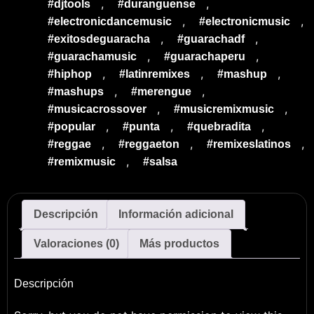
,
,
#djtools
#duranguense
,
,
#electronicdancemusic
#electronicmusic
,
,
#exitosdeguaracha
#guarachadf
,
,
#guarachamusic
#guarachaperu
,
,
,
#hiphop
#latinremixes
#mashup
,
,
#mashups
#merengue
,
,
#musicacrossover
#musicremixmusic
,
,
,
#popular
#punta
#quebradita
,
,
,
#reggae
#reggaeton
#remixeslatinos
,
#remixmusic
#salsa
Descripción
Información adicional
Valoraciones (0)
Más productos
Descripción