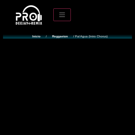
Inicio
/
Reggaeton
/ Pal Agua (Intro Chorus)