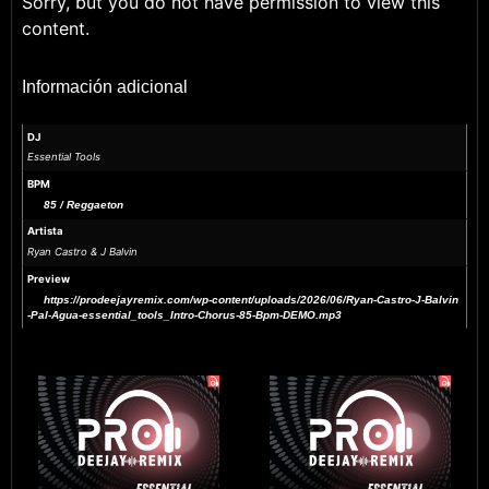
Sorry, but you do not have permission to view this
content.
Información adicional
DJ
Essential Tools
BPM
85 / Reggaeton
Artista
Ryan Castro & J Balvin
Preview
https://prodeejayremix.com/wp-content/uploads/2026/06/Ryan-Castro-J-Balvin
-Pal-Agua-essential_tools_Intro-Chorus-85-Bpm-DEMO.mp3