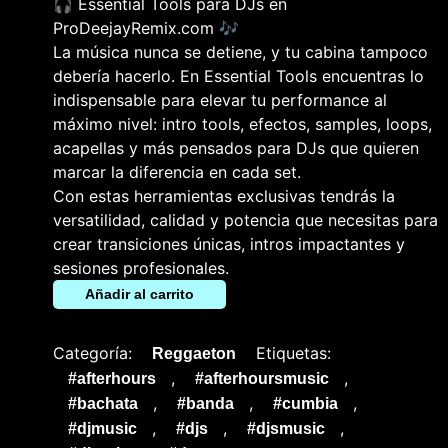
🎧 Essential Tools para DJs en
ProDeejayRemix.com 🎶
La música nunca se detiene, y tu cabina tampoco
debería hacerlo. En Essential Tools encuentras lo
indispensable para elevar tu performance al
máximo nivel: intro tools, efectos, samples, loops,
acapellas y más pensados para DJs que quieren
marcar la diferencia en cada set.
Con estas herramientas exclusivas tendrás la
versatilidad, calidad y potencia que necesitas para
crear transiciones únicas, intros impactantes y
sesiones profesionales.
Añadir al carrito
Categoría:
Etiquetas:
Reggaeton
,
,
#afterhours
#afterhoursmusic
,
,
,
#bachata
#banda
#cumbia
,
,
,
#djmusic
#djs
#djsmusic