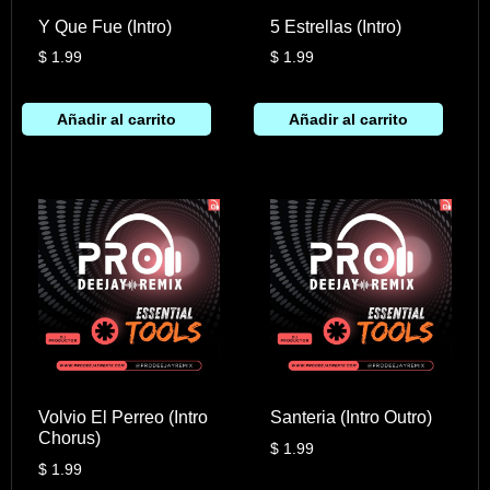
Y Que Fue (Intro)
5 Estrellas (Intro)
$
1.99
$
1.99
Añadir al carrito
Añadir al carrito
Volvio El Perreo (Intro
Santeria (Intro Outro)
Chorus)
$
1.99
$
1.99