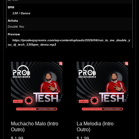
BPM
130 / Dance
Artista
Double You
Preview
https://prodeejayremix.com/wp-content/uploads/2026/04/run_to_me_double_y
ou_dj_tesh_130bpm_demo.mp3
Muchacho Malo (Intro
La Melodia (Intro
Outro)
Outro)
$
1.99
$
1.99