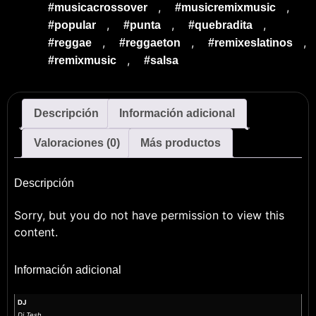
,
,
#musicacrossover
#musicremixmusic
,
,
,
#popular
#punta
#quebradita
,
,
,
#reggae
#reggaeton
#remixeslatinos
,
#remixmusic
#salsa
Descripción
Información adicional
Valoraciones (0)
Más productos
Descripción
Sorry, but you do not have permission to view this
content.
Información adicional
DJ
Dj Tesh