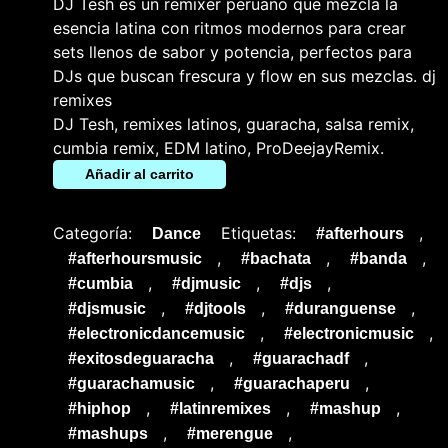
DJ Tesh es un remixer peruano que mezcla la
esencia latina con ritmos modernos para crear
sets llenos de sabor y potencia, perfectos para
DJs que buscan frescura y flow en sus mezclas. dj
remixes
DJ Tesh, remixes latinos, guaracha, salsa remix,
cumbia remix, EDM latino, ProDeejayRemix.
Añadir al carrito
Categoría:
Etiquetas:
,
Dance
#afterhours
,
,
,
#afterhoursmusic
#bachata
#banda
,
,
,
#cumbia
#djmusic
#djs
,
,
,
#djsmusic
#djtools
#duranguense
,
,
#electronicdancemusic
#electronicmusic
,
,
#exitosdeguaracha
#guarachadf
,
,
#guarachamusic
#guarachaperu
,
,
,
#hiphop
#latinremixes
#mashup
,
,
#mashups
#merengue