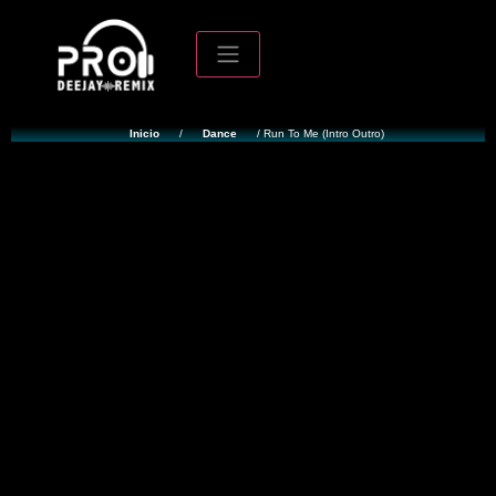
Inicio
/
Dance
/ Run To Me (Intro Outro)