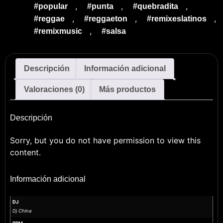
,
,
,
#popular
#punta
#quebradita
,
,
,
#reggae
#reggaeton
#remixeslatinos
,
#remixmusic
#salsa
Descripción
Información adicional
Valoraciones (0)
Más productos
Descripción
Sorry, but you do not have permission to view this
content.
Información adicional
DJ
Dj China