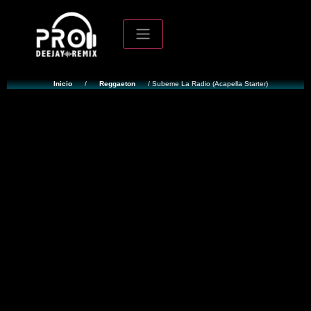
Inicio
/
Reggaeton
/ Subeme La Radio (Acapella Starter)