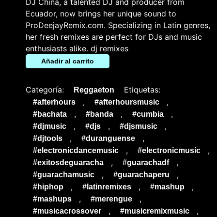
DJ China, a talented DJ and producer from
Ecuador, now brings her unique sound to
ProDeejayRemix.com. Specializing in Latin genres,
her fresh remixes are perfect for DJs and music
enthusiasts alike. dj remixes
Añadir al carrito
Categoría:
Etiquetas:
Reggaeton
,
,
#afterhours
#afterhoursmusic
,
,
,
#bachata
#banda
#cumbia
,
,
,
#djmusic
#djs
#djsmusic
,
,
#djtools
#duranguense
,
,
#electronicdancemusic
#electronicmusic
,
,
#exitosdeguaracha
#guarachadf
,
,
#guarachamusic
#guarachaperu
,
,
,
#hiphop
#latinremixes
#mashup
,
,
#mashups
#merengue
,
,
#musicacrossover
#musicremixmusic