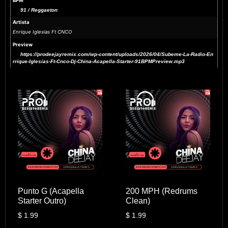
BPM
91 / Reggaeton
Artista
Enrique Iglesias Ft CNCO
Preview
https://prodeejayremix.com/wp-content/uploads/2026/04/Subeme-La-Radio-En
rrique-Iglesias-Ft-Cnco-Dj-China-Acapella-Starter-91BPMPreview.mp3
Punto G (Acapella
200 MPH (Redrums
Starter Outro)
Clean)
$
1.99
$
1.99