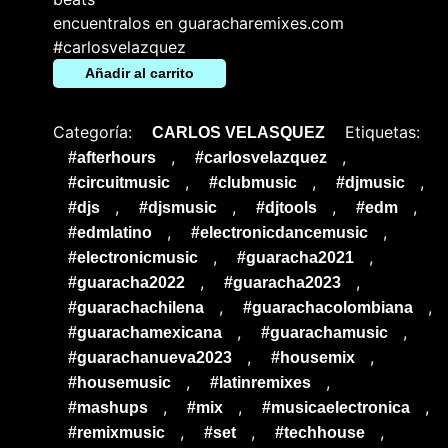
encuentralos en guaracharemixes.com
#carlosvelazquez
Añadir al carrito
Categoría:
Etiquetas:
CARLOS VELASQUEZ
,
,
#afterhours
#carlosvelazquez
,
,
,
#circuitmusic
#clubmusic
#djmusic
,
,
,
,
#djs
#djsmusic
#djtools
#edm
,
,
#edmlatino
#electronicdancemusic
,
,
#electronicmusic
#guaracha2021
,
,
#guaracha2022
#guaracha2023
,
,
#guarachachilena
#guarachacolombiana
,
,
#guarachamexicana
#guarachamusic
,
,
#guarachanueva2023
#housemix
,
,
#housemusic
#latinremixes
,
,
,
#mashups
#mix
#musicaelectronica
,
,
,
#remixmusic
#set
#techhouse