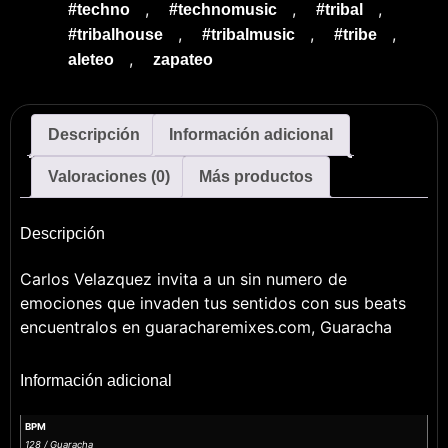
,
,
,
#techno
#technomusic
#tribal
,
,
,
#tribalhouse
#tribalmusic
#tribe
,
aleteo
zapateo
Descripción
Información adicional
Valoraciones (0)
Más productos
Descripción
Carlos Velazquez invita a un sin numero de
emociones que invaden tus sentidos con sus beats
encuentralos en guaracharemixes.com, Guaracha
Información adicional
BPM
128 / Guaracha