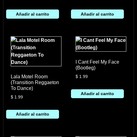
Añadir al carrito
Añadir al carrito
I Cant Feel My Face
(Bootleg)
Lala Motel Room
$
1.99
(Transition Reggaeton
To Dance)
Añadir al carrito
$
1.99
Añadir al carrito