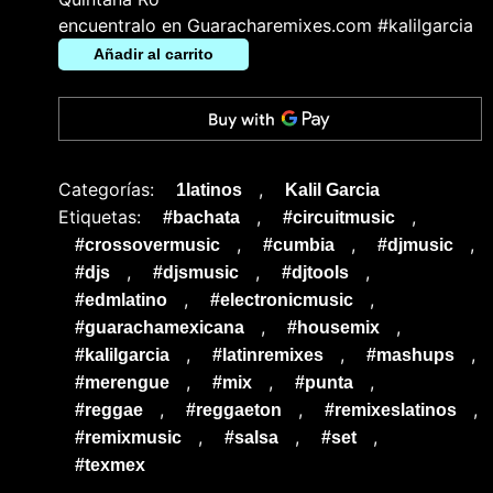
encuentralo en Guaracharemixes.com #kalilgarcia
Añadir al carrito
Categorías:
,
1latinos
Kalil Garcia
Etiquetas:
,
,
#bachata
#circuitmusic
,
,
,
#crossovermusic
#cumbia
#djmusic
,
,
,
#djs
#djsmusic
#djtools
,
,
#edmlatino
#electronicmusic
,
,
#guarachamexicana
#housemix
,
,
,
#kalilgarcia
#latinremixes
#mashups
,
,
,
#merengue
#mix
#punta
,
,
,
#reggae
#reggaeton
#remixeslatinos
,
,
,
#remixmusic
#salsa
#set
#texmex