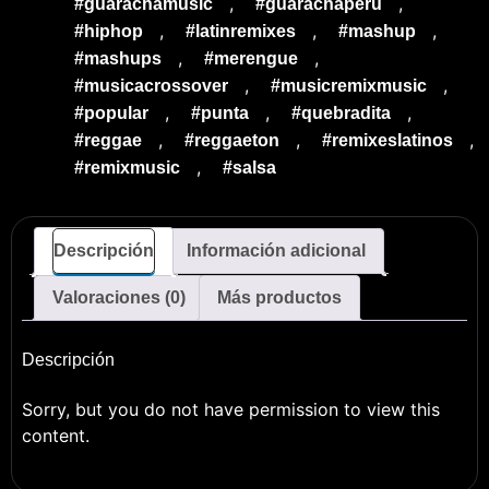
,
,
#guarachamusic
#guarachaperu
,
,
,
#hiphop
#latinremixes
#mashup
,
,
#mashups
#merengue
,
,
#musicacrossover
#musicremixmusic
,
,
,
#popular
#punta
#quebradita
,
,
,
#reggae
#reggaeton
#remixeslatinos
,
#remixmusic
#salsa
Descripción
Información adicional
Valoraciones (0)
Más productos
Descripción
Sorry, but you do not have permission to view this
content.