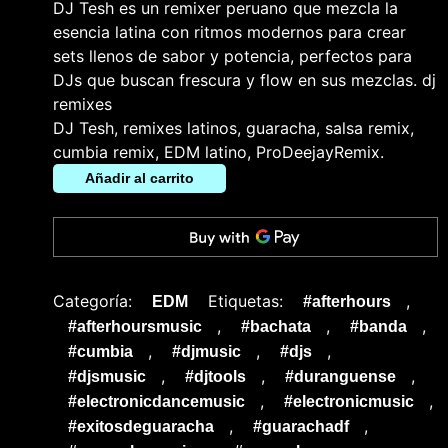
DJ Tesh es un remixer peruano que mezcla la
esencia latina con ritmos modernos para crear
sets llenos de sabor y potencia, perfectos para
DJs que buscan frescura y flow en sus mezclas. dj
remixes
DJ Tesh, remixes latinos, guaracha, salsa remix,
cumbia remix, EDM latino, ProDeejayRemix.
Añadir al carrito
Categoría:
Etiquetas:
,
EDM
#afterhours
,
,
,
#afterhoursmusic
#bachata
#banda
,
,
,
#cumbia
#djmusic
#djs
,
,
,
#djsmusic
#djtools
#duranguense
,
,
#electronicdancemusic
#electronicmusic
,
,
#exitosdeguaracha
#guarachadf