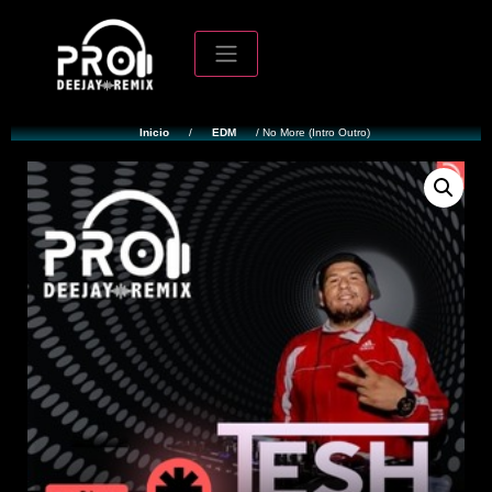
Inicio
/
EDM
/ No More (Intro Outro)