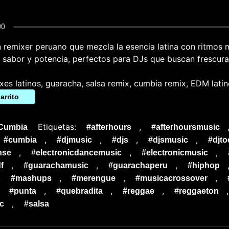
 remixer peruano que mezcla la esencia latina con ritmos
e sabor y potencia, perfectos para DJs que buscan frescura
xes latinos, guaracha, salsa remix, cumbia remix, EDM lati
arrito
Etiquetas:
,
Cumbia
#afterhours
#afterhoursmusic
,
,
,
,
#cumbia
#djmusic
#djs
#djsmusic
#djto
,
,
,
nse
#electronicdancemusic
#electronicmusic
,
,
,
f
#guarachamusic
#guarachaperu
#hiphop
,
,
,
,
#mashups
#merengue
#musicacrossover
,
,
,
,
#punta
#quebradita
#reggae
#reggaeton
,
c
#salsa