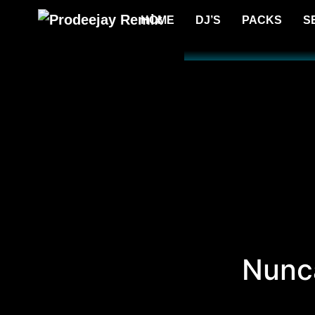
HOME
DJ’S
PACKS
S
Nunca