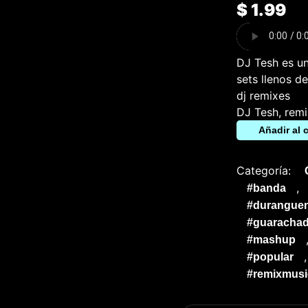
$
1.99
DJ Tesh es un
sets llenos d
dj remixes
DJ Tesh, remi
Añadir al c
Categoría:
,
#banda
#durangue
#guarachad
#mashup
#popular
#remixmusi