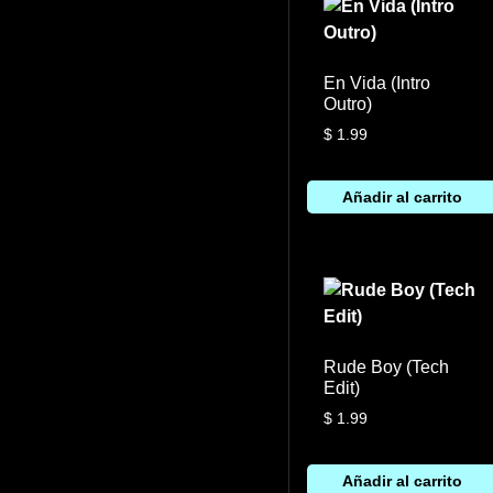
En Vida (Intro
Outro)
$
1.99
Añadir al carrito
Rude Boy (Tech
Edit)
$
1.99
Añadir al carrito