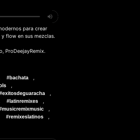
 modernos para crear
 y flow en sus mezclas.
no, ProDeejayRemix.
,
,
#bachata
,
ols
,
#exitosdeguaracha
,
,
#latinremixes
,
#musicremixmusic
,
,
#remixeslatinos